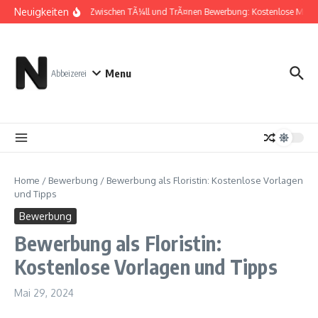
Zum Inhalt springen
Neuigkeiten
Zwischen TÃ¼ll und TrÃ¤nen Bewerbung: Kostenlose Muste
Menu
Abbeizerei
Home
/
Bewerbung
/
Bewerbung als Floristin: Kostenlose Vorlagen
und Tipps
Bewerbung
Bewerbung als Floristin:
Kostenlose Vorlagen und Tipps
Mai 29, 2024