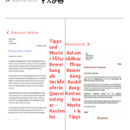
Share this Article
Previous Article
Tipps
Next Article
und
Muste
Autom
r fÃ¼r
obilkau
Bewer
ffrau
bung
Bewer
als
bung
VerkÃ¤
Ausbil
uferin
dung:
Querei
Kosten
nsteig
lose
er –
Muste
Kosten
r &
los
Tipps