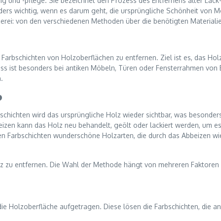
rung und -pflege. Sie bezeichnet den Prozess des Entfernens alter Lac
onders wichtig, wenn es darum geht, die ursprüngliche Schönheit von 
zerei: von den verschiedenen Methoden über die benötigten Materialien
te Farbschichten von Holzoberflächen zu entfernen. Ziel ist es, das Ho
ss ist besonders bei antiken Möbeln, Türen oder Fensterrahmen von 
.
?
rbschichten wird das ursprüngliche Holz wieder sichtbar, was besonde
izen kann das Holz neu behandelt, geölt oder lackiert werden, um es
lten Farbschichten wunderschöne Holzarten, die durch das Abbeizen 
lz zu entfernen. Die Wahl der Methode hängt von mehreren Faktoren 
e Holzoberfläche aufgetragen. Diese lösen die Farbschichten, die an