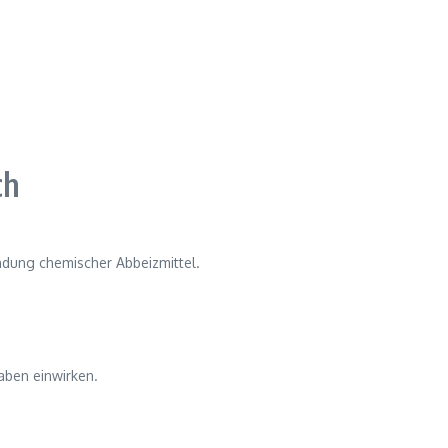
ch
ndung chemischer Abbeizmittel.
aben einwirken.