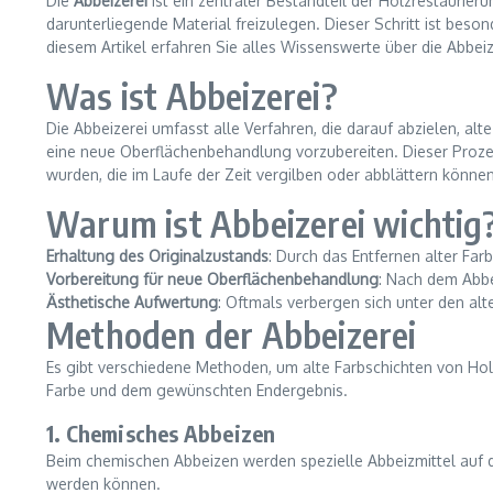
Die
Abbeizerei
ist ein zentraler Bestandteil der Holzrestaurie
darunterliegende Material freizulegen. Dieser Schritt ist bes
diesem Artikel erfahren Sie alles Wissenswerte über die Abbei
Was ist Abbeizerei?
Die Abbeizerei umfasst alle Verfahren, die darauf abzielen, al
eine neue Oberflächenbehandlung vorzubereiten. Dieser Proze
wurden, die im Laufe der Zeit vergilben oder abblättern können
Warum ist Abbeizerei wichtig
Erhaltung des Originalzustands
: Durch das Entfernen alter Fa
Vorbereitung für neue Oberflächenbehandlung
: Nach dem Abbe
Ästhetische Aufwertung
: Oftmals verbergen sich unter den a
Methoden der Abbeizerei
Es gibt verschiedene Methoden, um alte Farbschichten von Ho
Farbe und dem gewünschten Endergebnis.
1. Chemisches Abbeizen
Beim chemischen Abbeizen werden spezielle Abbeizmittel auf di
werden können.