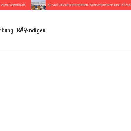
Download
Zu viel Urlaub genommen: Konsequenzen und KÃ¼ndigung
rbung
KÃ¼ndigen