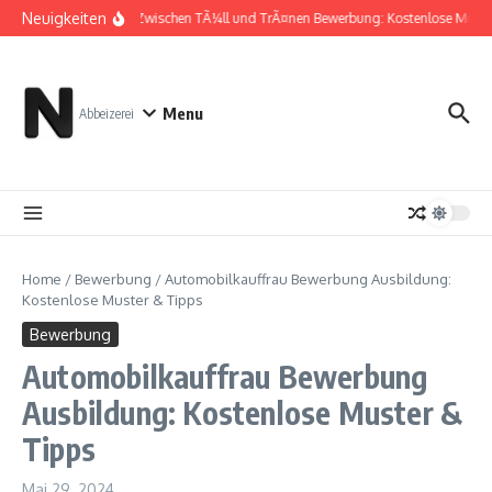
Zum Inhalt springen
Neuigkeiten
Zwischen TÃ¼ll und TrÃ¤nen Bewerbung: Kostenlose Muste
Menu
Abbeizerei
Home
/
Bewerbung
/
Automobilkauffrau Bewerbung Ausbildung:
Kostenlose Muster & Tipps
Bewerbung
Automobilkauffrau Bewerbung
Ausbildung: Kostenlose Muster &
Tipps
Mai 29, 2024