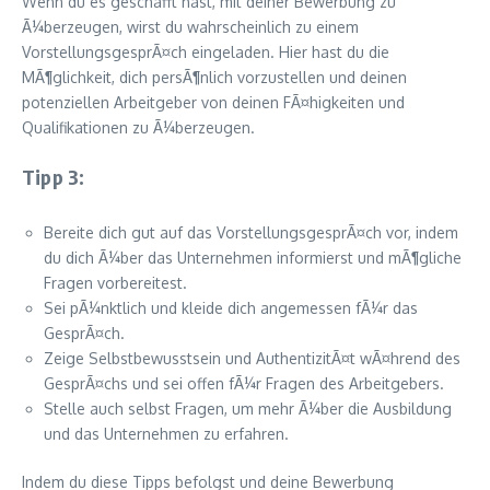
Wenn du es geschafft hast, mit deiner Bewerbung zu
Ã¼berzeugen, wirst du wahrscheinlich zu einem
VorstellungsgesprÃ¤ch eingeladen. Hier hast du die
MÃ¶glichkeit, dich persÃ¶nlich vorzustellen und deinen
potenziellen Arbeitgeber von deinen FÃ¤higkeiten und
Qualifikationen zu Ã¼berzeugen.
Tipp 3:
Bereite dich gut auf das VorstellungsgesprÃ¤ch vor, indem
du dich Ã¼ber das Unternehmen informierst und mÃ¶gliche
Fragen vorbereitest.
Sei pÃ¼nktlich und kleide dich angemessen fÃ¼r das
GesprÃ¤ch.
Zeige Selbstbewusstsein und AuthentizitÃ¤t wÃ¤hrend des
GesprÃ¤chs und sei offen fÃ¼r Fragen des Arbeitgebers.
Stelle auch selbst Fragen, um mehr Ã¼ber die Ausbildung
und das Unternehmen zu erfahren.
Indem du diese Tipps befolgst und deine Bewerbung