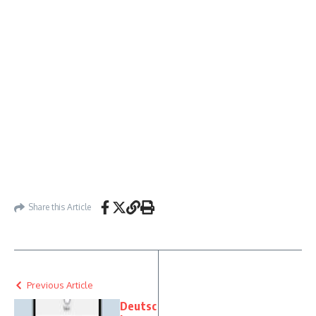
Share this Article
Previous Article
Deutsc