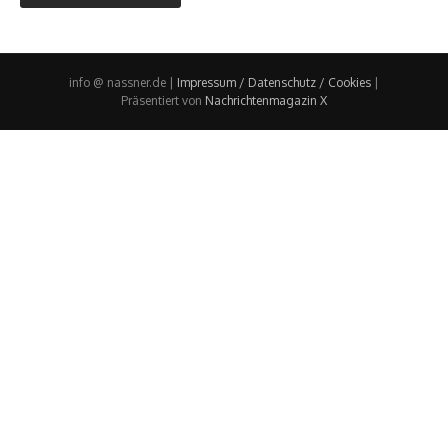
info @ nassner.de |
Impressum / Datenschutz / Cookies
|
Präsentiert von
Nachrichtenmagazin X