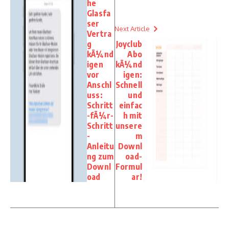
he
Glasfa
ser
Next Article
Vertra
g
Joyclub
kÃ¼nd
Abo
igen
kÃ¼nd
vor
igen:
Anschl
Schnell
uss:
und
Schritt
einfac
-fÃ¼r-
h mit
Schritt
unsere
-
m
Anleitu
Downl
ng zum
oad-
Downl
Formul
oad
ar!