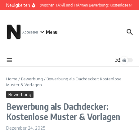
Zum Inhalt springen
Neuigkeiten
Zwischen TÃ¼ll und TrÃ¤nen Bewerbung: Kostenlose Muste
Menu
Abbeizerei
Home
/
Bewerbung
/
Bewerbung als Dachdecker: Kostenlose
Muster & Vorlagen
Bewerbung
Bewerbung als Dachdecker:
Kostenlose Muster & Vorlagen
Dezember 24, 2025