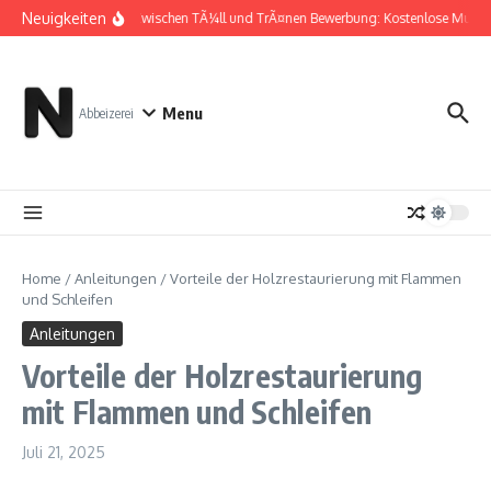
Zum Inhalt springen
Neuigkeiten
Zwischen TÃ¼ll und TrÃ¤nen Bewerbung: Kostenlose Muster
Menu
Abbeizerei
Home
/
Anleitungen
/
Vorteile der Holzrestaurierung mit Flammen
und Schleifen
Anleitungen
Vorteile der Holzrestaurierung
mit Flammen und Schleifen
Juli 21, 2025