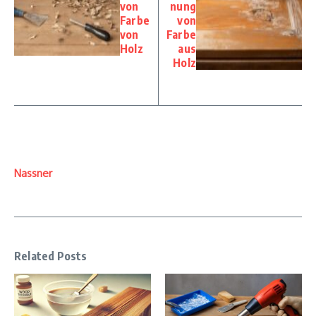
von
nung
Farbe
von
von
Farbe
Holz
aus
Holz
Nassner
Related Posts