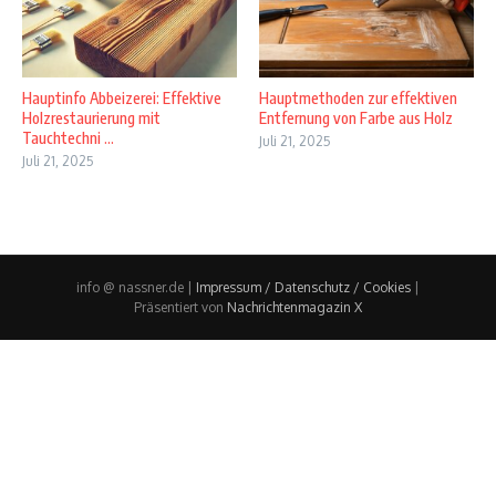
Hauptinfo Abbeizerei: Effektive
Hauptmethoden zur effektiven
Holzrestaurierung mit
Entfernung von Farbe aus Holz
Tauchtechni ...
Juli 21, 2025
Juli 21, 2025
info @ nassner.de |
Impressum / Datenschutz / Cookies
|
Präsentiert von
Nachrichtenmagazin X