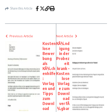
Share this Article
Previous Article
Next Article
Kosten
KÃ¼nd
lose
igung
Bewer
in der
bung
Probez
als
eit
KÃ¼ch
krank –
enhilfe
Kosten
:
lose
Vorlag
Vorlag
en und
e zum
Tipps
Downl
zum
oad
Downl
verfÃ
oad
¼gbar