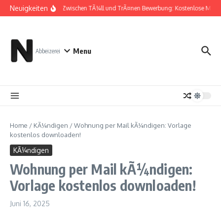
Zum Inhalt springen
Neuigkeiten
Zwischen TÃ¼ll und TrÃ¤nen Bewerbung: Kostenlose Muste
Menu
Abbeizerei
Home
/
KÃ¼ndigen
/
Wohnung per Mail kÃ¼ndigen: Vorlage
kostenlos downloaden!
KÃ¼ndigen
Wohnung per Mail kÃ¼ndigen:
Vorlage kostenlos downloaden!
Juni 16, 2025