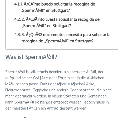
1. Â¿CÃ³mo puedo solicitar la recogida de
„SperrmÃ¼ll“ en Stuttgart?
2. Â¿CuÃ¡nto cuesta solicitar la recogida de
„SperrmÃ¼ll“ en Stuttgart?
3. Â¿QuÃ© documentos necesito para solicitar la
recogida de „SperrmÃ¼ll“ en Stuttgart?
Was ist SperrmÃ¼ll?
SperrmÃ¼ll ist allgemein definiert als sperriger Abfall, der
aufgrund seiner GrÃ¶ÃŸe oder Form nicht in die Ã¼blichen
MÃ¼lltonnen passt. Dazu gehÃ¶ren MÃ¶belstÃ¼cke,
ElektrogerÃ¤te, Teppiche und andere GegenstÃ¤nde, die nicht
mehr gebraucht werden. In vielen StÃ¤dten und Gemeinden
kann SperrmÃ¼ll kostenlos entsorgt werden, jedoch muss in
den meisten FÃ¤llen ein Antrag gestellt werden.