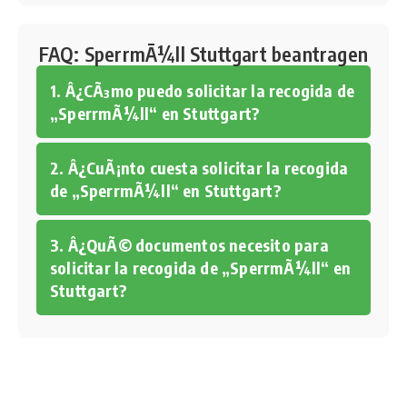
FAQ: SperrmÃ¼ll Stuttgart beantragen
1. Â¿CÃ³mo puedo solicitar la recogida de
„SperrmÃ¼ll“ en Stuttgart?
2. Â¿CuÃ¡nto cuesta solicitar la recogida
de „SperrmÃ¼ll“ en Stuttgart?
3. Â¿QuÃ© documentos necesito para
solicitar la recogida de „SperrmÃ¼ll“ en
Stuttgart?