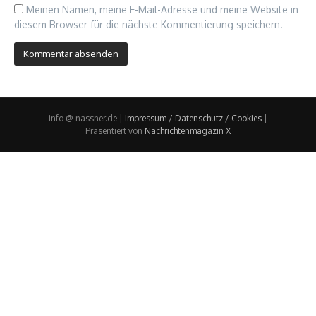
Meinen Namen, meine E-Mail-Adresse und meine Website in
diesem Browser für die nächste Kommentierung speichern.
info @ nassner.de |
Impressum / Datenschutz / Cookies
|
Präsentiert von
Nachrichtenmagazin X