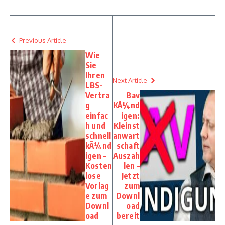
Previous Article
Wie
Sie
Ihren
Next Article
LBS-
Vertra
Bav
g
KÃ¼nd
einfac
igen:
h und
Kleinst
schnell
anwart
kÃ¼nd
schaft
igen –
Auszah
Kosten
len –
lose
Jetzt
Vorlag
zum
e zum
Downl
Downl
oad
oad
bereit