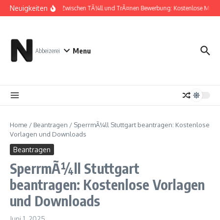
Zum Inhalt springen
Neuigkeiten
Zwischen TÃ¼ll und TrÃ¤nen Bewerbung: Kostenlose Muste
Menu
Abbeizerei
Home
/
Beantragen
/
SperrmÃ¼ll Stuttgart beantragen: Kostenlose
Vorlagen und Downloads
Beantragen
SperrmÃ¼ll Stuttgart
beantragen: Kostenlose Vorlagen
und Downloads
Juni 1, 2025