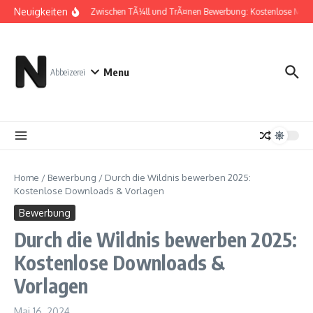
Zum Inhalt springen
Neuigkeiten
Zwischen TÃ¼ll und TrÃ¤nen Bewerbung: Kostenlose Must
Menu
Abbeizerei
Home
/
Bewerbung
/
Durch die Wildnis bewerben 2025:
Kostenlose Downloads & Vorlagen
Bewerbung
Durch die Wildnis bewerben 2025:
Kostenlose Downloads &
Vorlagen
Mai 16, 2024