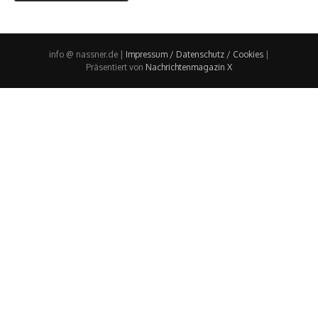
info @ nassner.de |
Impressum / Datenschutz / Cookies
|
Präsentiert von
Nachrichtenmagazin X