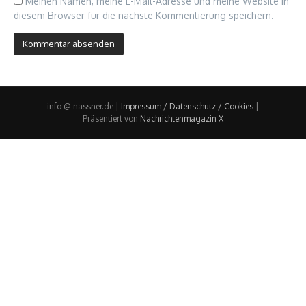
Meinen Namen, meine E-Mail-Adresse und meine Website in
diesem Browser für die nächste Kommentierung speichern.
info @ nassner.de |
Impressum / Datenschutz / Cookies
|
Präsentiert von
Nachrichtenmagazin X