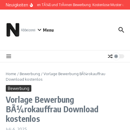
Zum Inhalt springen
Neuigkeiten
Zwischen TÃ¼ll und TrÃ¤nen Bewerbung: Kostenlose Muster und 
Menu
Abbeizerei
Home
/
Bewerbung
/
Vorlage Bewerbung BÃ¼rokauffrau
Download kostenlos
Bewerbung
Vorlage Bewerbung
BÃ¼rokauffrau Download
kostenlos
Juli 6, 2025