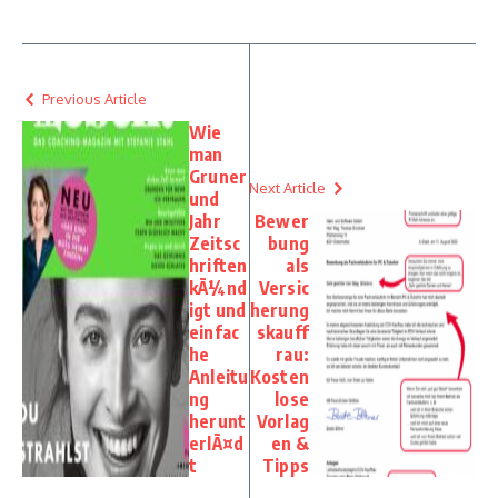
Previous Article
Wie
man
Gruner
Next Article
und
Jahr
Bewer
Zeitsc
bung
hriften
als
kÃ¼nd
Versic
igt und
herung
einfac
skauff
he
rau:
Anleitu
Kosten
ng
lose
herunt
Vorlag
erlÃ¤d
en &
t
Tipps