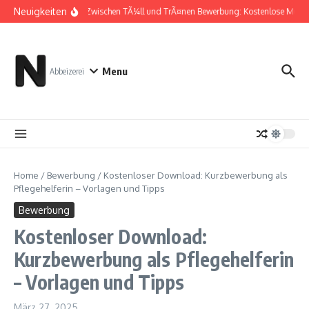
Zum Inhalt springen
Neuigkeiten
Zwischen TÃ¼ll und TrÃ¤nen Bewerbung: Kostenlose Muste
Menu
Abbeizerei
Home
/
Bewerbung
/
Kostenloser Download: Kurzbewerbung als
Pflegehelferin – Vorlagen und Tipps
Bewerbung
Kostenloser Download:
Kurzbewerbung als Pflegehelferin
– Vorlagen und Tipps
März 27, 2025