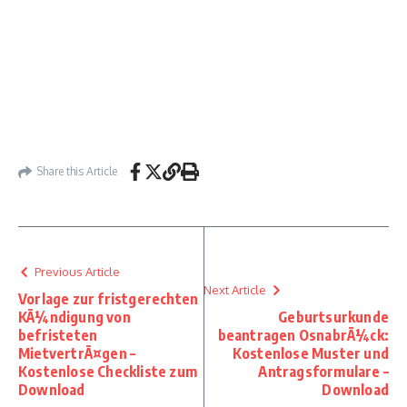
Share this Article
Previous Article
Next Article
Vorlage zur fristgerechten
KÃ¼ndigung von
Geburtsurkunde
befristeten
beantragen OsnabrÃ¼ck:
MietvertrÃ¤gen –
Kostenlose Muster und
Kostenlose Checkliste zum
Antragsformulare –
Download
Download