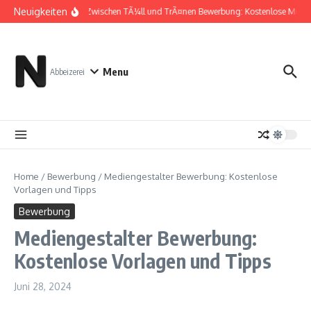
Zum Inhalt springen
Neuigkeiten
Zwischen TÃ¼ll und TrÃ¤nen Bewerbung: Kostenlose Muste
Menu
Abbeizerei
Home
/
Bewerbung
/
Mediengestalter Bewerbung: Kostenlose
Vorlagen und Tipps
Bewerbung
Mediengestalter Bewerbung:
Kostenlose Vorlagen und Tipps
Juni 28, 2024