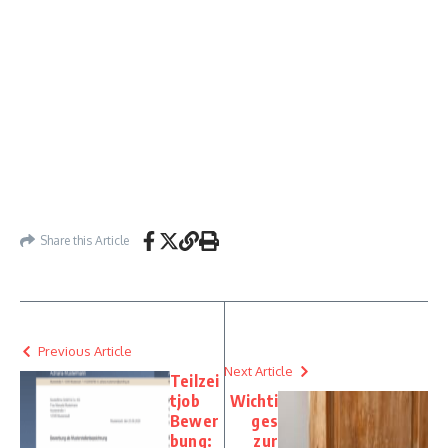
Share this Article
Previous Article
Next Article
Teilzei
tjob
Wichti
Bewer
ges
bung:
zur