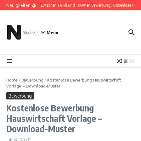
Zum Inhalt springen
Neuigkeiten
Zwischen TÃ¼ll und TrÃ¤nen Bewerbung: Kostenlose Must
Menu
Abbeizerei
Home
/
Bewerbung
/
Kostenlose Bewerbung Hauswirtschaft
Vorlage – Download-Muster
Bewerbung
Kostenlose Bewerbung
Hauswirtschaft Vorlage –
Download-Muster
Juli 19, 2025