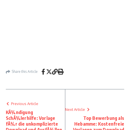
Share this Article
Previous Article
Next Article
KÃ¼ndigung
SchÃ¼lerhilfe: Vorlage
Top Bewerbung als
fÃ¼r die unkomplizierte
Hebamme: Kostenfreie
Download und AusfÃ¼llen
Vorlagen zum Download