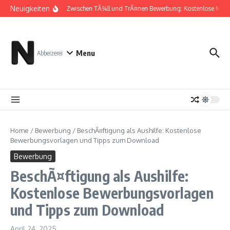
Zum Inhalt springen
Neuigkeiten
Zwischen TÃ¼ll und TrÃ¤nen Bewerbung: Kostenlose Must
Menu
Abbeizerei
Home
/
Bewerbung
/
BeschÃ¤ftigung als Aushilfe: Kostenlose
Bewerbungsvorlagen und Tipps zum Download
Bewerbung
BeschÃ¤ftigung als Aushilfe:
Kostenlose Bewerbungsvorlagen
und Tipps zum Download
April 24, 2025