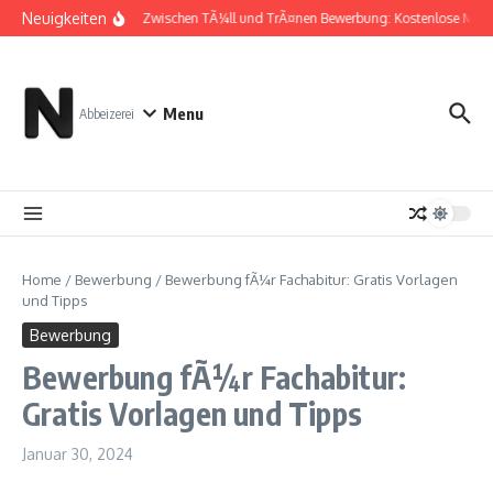
Zum Inhalt springen
Neuigkeiten
Zwischen TÃ¼ll und TrÃ¤nen Bewerbung: Kostenlose Must
Menu
Abbeizerei
Home
/
Bewerbung
/
Bewerbung fÃ¼r Fachabitur: Gratis Vorlagen
und Tipps
Bewerbung
Bewerbung fÃ¼r Fachabitur:
Gratis Vorlagen und Tipps
Januar 30, 2024