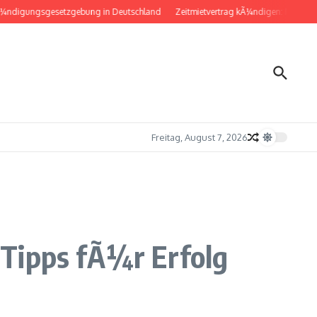
gungsgesetzgebung in Deutschland
Zeitmietvertrag kÃ¼ndigen: Musterbrief f
Freitag, August 7, 2026
 Tipps fÃ¼r Erfolg