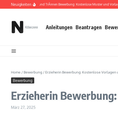
Zum Inhalt springen
Neuigkeiten
Zwischen TÃ¼ll und TrÃ¤nen Bewerbung: Kostenlose Muster und Vorlagen
Anleitungen
Beantragen
Bewe
Abbeizerei
Home
/
Bewerbung
/
Erzieherin Bewerbung: Kostenlose Vorlagen u
Bewerbung
Erzieherin Bewerbung:
März 27, 2025