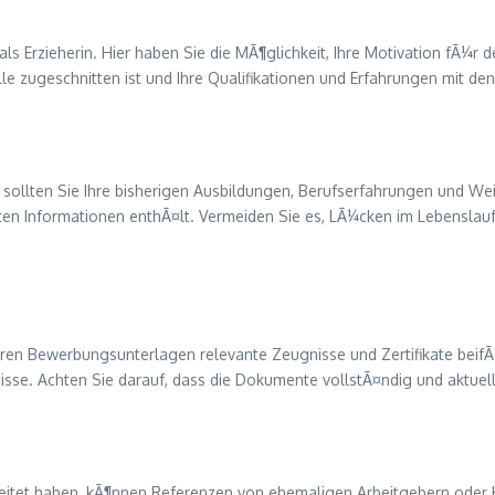
als Erzieherin. Hier haben Sie die MÃ¶glichkeit, Ihre Motivation fÃ¼r
telle zugeschnitten ist und Ihre Qualifikationen und Erfahrungen mit
 sollten Sie Ihre bisherigen Ausbildungen, Berufserfahrungen und Weit
anten Informationen enthÃ¤lt. Vermeiden Sie es, LÃ¼cken im Lebenslau
e Ihren Bewerbungsunterlagen relevante Zeugnisse und Zertifikate bei
isse. Achten Sie darauf, dass die Dokumente vollstÃ¤ndig und aktuell
beitet haben, kÃ¶nnen Referenzen von ehemaligen Arbeitgebern oder 