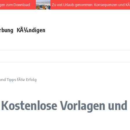
 zum Download
Zu viel Urlaub genommen: Konsequenzen und KÃ¼ndi
rbung
KÃ¼ndigen
nd Tipps fÃ¼r Erfolg
 Kostenlose Vorlagen und