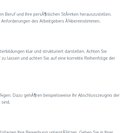
 den Beruf und Ihre persÃ¶nlichen StÃ¤rken herauszustellen.
 den Anforderungen des Arbeitgebers Ã¼bereinstimmen.
erbildungen klar und strukturiert darstellen. Achten Sie
f zu lassen und achten Sie auf eine korrekte Reihenfolge der
fÃ¼gen. Dazu gehÃ¶ren beispielsweise Ihr Abschlusszeugnis der
 sind.
Kollegen Ihre Bewerbung unterstÃ¼tzen. Geben Sie in Ihrer