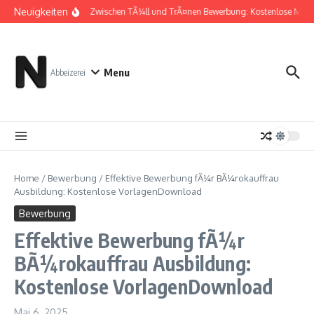
Zum Inhalt springen
Neuigkeiten
Zwischen TÃ¼ll und TrÃ¤nen Bewerbung: Kostenlose Must
Menu
Abbeizerei
Home
/
Bewerbung
/
Effektive Bewerbung fÃ¼r BÃ¼rokauffrau
Ausbildung: Kostenlose VorlagenDownload
Bewerbung
Effektive Bewerbung fÃ¼r
BÃ¼rokauffrau Ausbildung:
Kostenlose VorlagenDownload
Mai 6, 2025