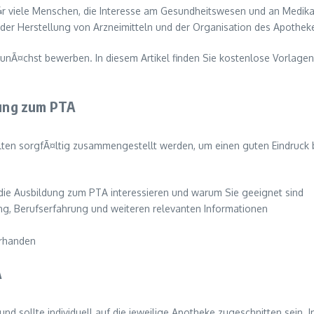
fÃ¼r viele Menschen, die Interesse am Gesundheitswesen und an Medi
der Herstellung von Arzneimitteln und der Organisation des Apothek
Ã¤chst bewerben. In diesem Artikel finden Sie kostenlose Vorlagen 
ung zum PTA
en sorgfÃ¤ltig zusammengestellt werden, um einen guten Eindruck be
r die Ausbildung zum PTA interessieren und warum Sie geeignet sind
ung, Berufserfahrung und weiteren relevanten Informationen
orhanden
A
und sollte individuell auf die jeweilige Apotheke zugeschnitten sein.