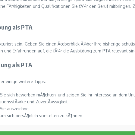
 FÃ¤higkeiten und Qualifikationen Sie fÃ¼r den Beruf mitbringen. Ze
bung als PTA
rukturiert sein. Geben Sie einen Ãœberblick Ã¼ber Ihre bisherige schu
 und Erfahrungen auf, die fÃ¼r die Ausbildung zum PTA relevant sin
bung als PTA
er einige weitere Tipps:
er Sie sich bewerben mÃ¶chten, und zeigen Sie Ihr Interesse an dem U
ationsstÃ¤rke und ZuverlÃ¤ssigkeit
 Sie auszeichnet
 um sich persÃ¶nlich vorstellen zu kÃ¶nnen