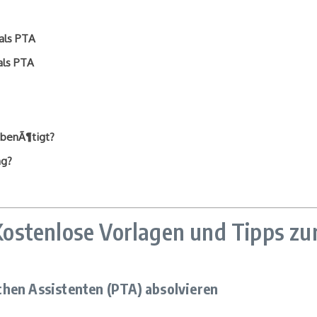
als PTA
als PTA
 benÃ¶tigt?
ng?
stenlose Vorlagen und Tipps zur
hen Assistenten (PTA) absolvieren