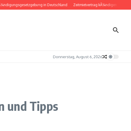
igungsgesetzgebung in Deutschland
Zeitmietvertrag kÃ¼ndigen: Musterbrief 
Donnerstag, August 6, 2026
n und Tipps