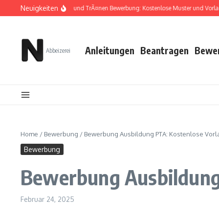
Zum Inhalt springen
Neuigkeiten
Zwischen TÃ¼ll und TrÃ¤nen Bewerbung: Kostenlose Muster und Vorlagen
Anleitungen
Beantragen
Bewe
Abbeizerei
Home
/
Bewerbung
/
Bewerbung Ausbildung PTA: Kostenlose Vorl
Bewerbung
Bewerbung Ausbildung 
Februar 24, 2025