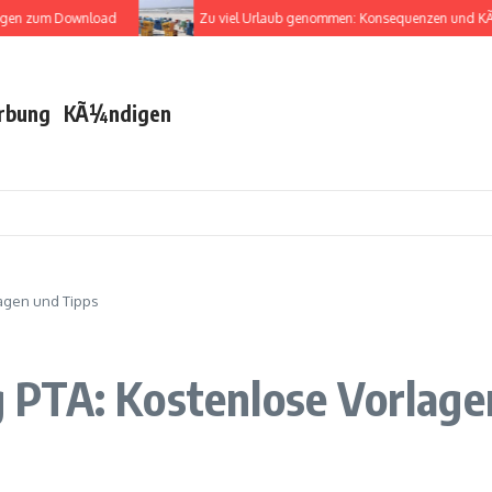
 zum Download
Zu viel Urlaub genommen: Konsequenzen und KÃ¼nd
rbung
KÃ¼ndigen
agen und Tipps
PTA: Kostenlose Vorlage