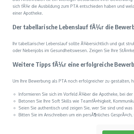
sich fÃ¼r die Ausbildung zum PTA entschieden haben und welche
einer Apotheke.
Der tabellarische Lebenslauf fÃ¼r die Bewer
Ihr tabellarischer Lebenslauf sollte Ã¼bersichtlich und gut st
oder Nebenjobs im Gesundheitswesen. Zeigen Sie Ihre StÃ¤rken
Weitere Tipps fÃ¼r eine erfolgreiche Bewer
Um Ihre Bewerbung als PTA noch erfolgreicher zu gestalten, hi
Informieren Sie sich im Vorfeld Ã¼ber die Apotheke, bei d
Betonen Sie Ihre Soft Skills wie TeamfÃ¤higkeit, Kommunik
Seien Sie authentisch und zeigen Sie, wer Sie sind und was
Bitten Sie im Anschreiben um ein persÃ¶nliches GesprÃ¤ch,