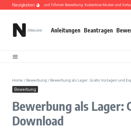
Zum Inhalt springen
Neuigkeiten
Zwischen TÃ¼ll und TrÃ¤nen Bewerbung: Kostenlose Muster und Vorlagen
Anleitungen
Beantragen
Bewe
Abbeizerei
Home
/
Bewerbung
/
Bewerbung als Lager: Gratis Vorlagen und E
Bewerbung
Bewerbung als Lager: 
Download