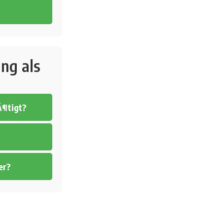
ng als
Ã¶tigt?
er?