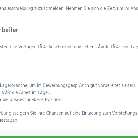
tellenausschreibung zuzuschneiden. Nehmen Sie sich die Zeit, um Ihr 
rbeiter
ostenlose Vorlagen fÃ¼r Anschreiben und LebenslÃ¤ufe fÃ¼r eine La
 Lagerbranche, um im BewerbungsgesprÃ¤ch gut vorbereitet zu sein.
fÃ¼r die Arbeit im Lager.
r die ausgeschriebene Position.
bung steigern Sie Ihre Chancen auf eine Einladung zum Vorstellung
gestalten.