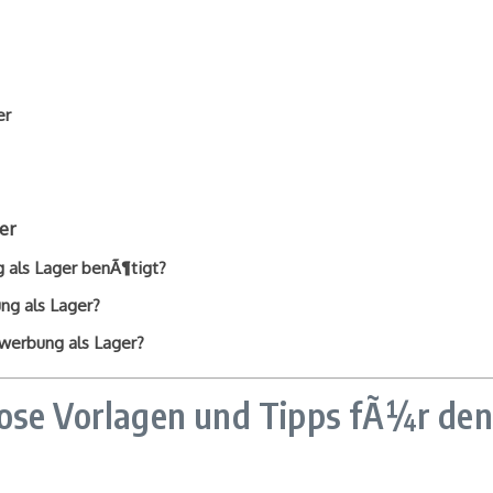
er
er
 als Lager benÃ¶tigt?
ng als Lager?
ewerbung als Lager?
lose Vorlagen und Tipps fÃ¼r de