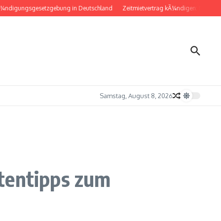
igungsgesetzgebung in Deutschland
Zeitmietvertrag kÃ¼ndigen: Musterbrief 
Samstag, August 8, 2026
rtentipps zum