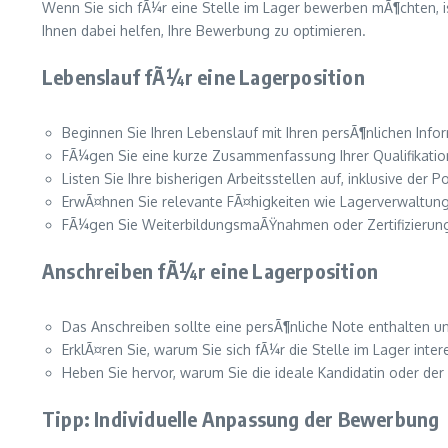
Wenn Sie sich fÃ¼r eine Stelle im Lager bewerben mÃ¶chten, ist
Ihnen dabei helfen, Ihre Bewerbung zu optimieren.
Lebenslauf fÃ¼r eine Lagerposition
Beginnen Sie Ihren Lebenslauf mit Ihren persÃ¶nlichen Inf
FÃ¼gen Sie eine kurze Zusammenfassung Ihrer Qualifikatione
Listen Sie Ihre bisherigen Arbeitsstellen auf, inklusive der
ErwÃ¤hnen Sie relevante FÃ¤higkeiten wie Lagerverwaltung
FÃ¼gen Sie WeiterbildungsmaÃŸnahmen oder Zertifizierungen
Anschreiben fÃ¼r eine Lagerposition
Das Anschreiben sollte eine persÃ¶nliche Note enthalten u
ErklÃ¤ren Sie, warum Sie sich fÃ¼r die Stelle im Lager inte
Heben Sie hervor, warum Sie die ideale Kandidatin oder de
Tipp: Individuelle Anpassung der Bewerbung