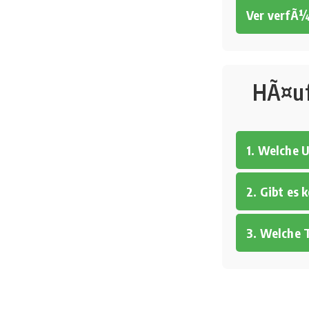
Ver verfÃ
HÃ¤uf
1. Welche 
2. Gibt es
3. Welche 