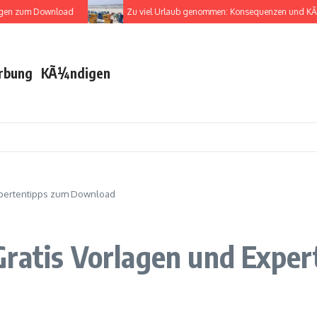
 zum Download
Zu viel Urlaub genommen: Konsequenzen und KÃ¼nd
rbung
KÃ¼ndigen
xpertentipps zum Download
Gratis Vorlagen und Expe