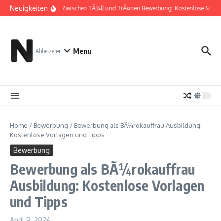
Zum Inhalt springen
Neuigkeiten
Zwischen TÃ¼ll und TrÃ¤nen Bewerbung: Kostenlose Muste
Menu
Abbeizerei
Home
/
Bewerbung
/
Bewerbung als BÃ¼rokauffrau Ausbildung:
Kostenlose Vorlagen und Tipps
Bewerbung
Bewerbung als BÃ¼rokauffrau
Ausbildung: Kostenlose Vorlagen
und Tipps
April 9, 2024