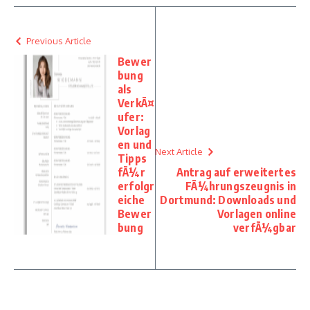
Previous Article
Bewer
bung
als
VerkÃ¤
ufer:
Vorlag
en und
Next Article
Tipps
fÃ¼r
Antrag auf erweitertes
erfolgr
FÃ¼hrungszeugnis in
eiche
Dortmund: Downloads und
Bewer
Vorlagen online
bung
verfÃ¼gbar