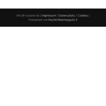
info @ nassner.de |
Impressum / Datenschutz / Cookies
|
Präsentiert von
Nachrichtenmagazin X