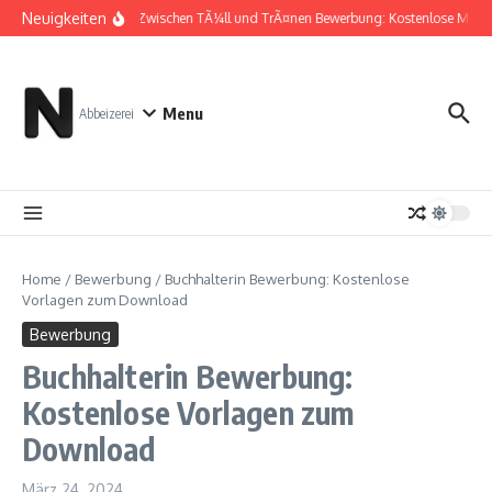
Zum Inhalt springen
Neuigkeiten
Zwischen TÃ¼ll und TrÃ¤nen Bewerbung: Kostenlose Muste
Menu
Abbeizerei
Home
/
Bewerbung
/
Buchhalterin Bewerbung: Kostenlose
Vorlagen zum Download
Bewerbung
Buchhalterin Bewerbung:
Kostenlose Vorlagen zum
Download
März 24, 2024