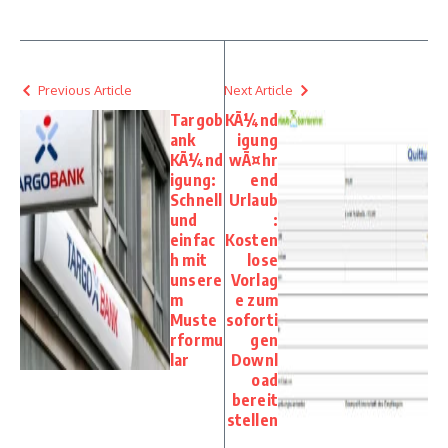
Previous Article
Next Article
Targob
KÃ¼nd
ank
igung
KÃ¼nd
wÃ¤hr
igung:
end
Schnell
Urlaub
und
:
einfac
Kosten
h mit
lose
unsere
Vorlag
m
e zum
Muste
soforti
rformu
gen
lar
Downl
oad
bereit
stellen