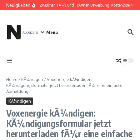
Zum Inhalt springen
Neuigkeiten
Zwischen TÃ¼ll und TrÃ¤nen Bewerbung: Kostenlose Must
Menu
Abbeizerei
Home
/
KÃ¼ndigen
/
Voxenergie kÃ¼ndigen:
KÃ¼ndigungsformular jetzt herunterladen fÃ¼r eine einfache
Abmeldung
KÃ¼ndigen
Voxenergie kÃ¼ndigen:
KÃ¼ndigungsformular jetzt
herunterladen fÃ¼r eine einfache