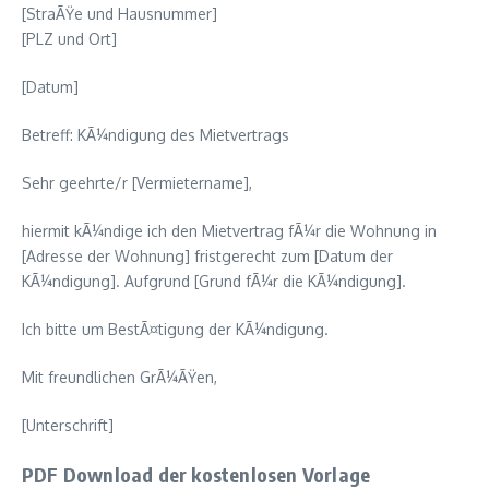
[StraÃŸe und Hausnummer]
[PLZ und Ort]
[Datum]
Betreff: KÃ¼ndigung des Mietvertrags
Sehr geehrte/r [Vermietername],
hiermit kÃ¼ndige ich den Mietvertrag fÃ¼r die Wohnung in
[Adresse der Wohnung] fristgerecht zum [Datum der
KÃ¼ndigung]. Aufgrund [Grund fÃ¼r die KÃ¼ndigung].
Ich bitte um BestÃ¤tigung der KÃ¼ndigung.
Mit freundlichen GrÃ¼ÃŸen,
[Unterschrift]
PDF Download der kostenlosen Vorlage