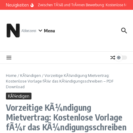
Zum Inhalt springen
Neuigkeiten
Zwischen TÃ¼ll und TrÃ¤nen Bewerbung: Kostenlose Muste
Menu
Abbeizerei
Home
/
KÃ¼ndigen
/
Vorzeitige KÃ¼ndigung Mietvertrag:
Kostenlose Vorlage fÃ¼r das KÃ¼ndigungsschreiben – PDF
Download
KÃ¼ndigen
Vorzeitige KÃ¼ndigung
Mietvertrag: Kostenlose Vorlage
fÃ¼r das KÃ¼ndigungsschreiben