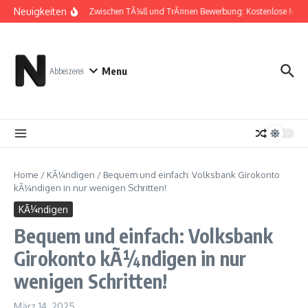
Zum Inhalt springen
Neuigkeiten
Zwischen TÃ¼ll und TrÃ¤nen Bewerbung: Kostenlose Must
Menu
Abbeizerei
Home
/
KÃ¼ndigen
/
Bequem und einfach: Volksbank Girokonto
kÃ¼ndigen in nur wenigen Schritten!
KÃ¼ndigen
Bequem und einfach: Volksbank
Girokonto kÃ¼ndigen in nur
wenigen Schritten!
März 14, 2025