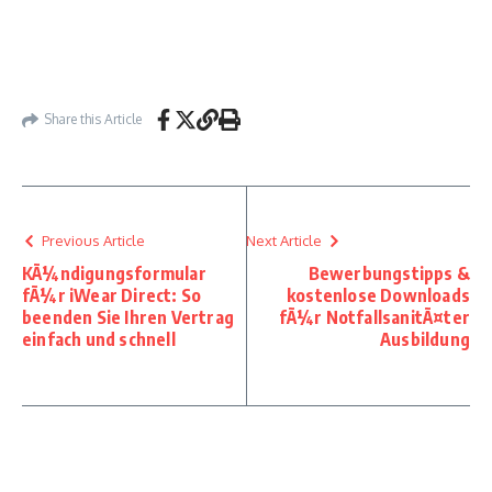
Share this Article
Previous Article
Next Article
KÃ¼ndigungsformular
Bewerbungstipps &
fÃ¼r iWear Direct: So
kostenlose Downloads
beenden Sie Ihren Vertrag
fÃ¼r NotfallsanitÃ¤ter
einfach und schnell
Ausbildung