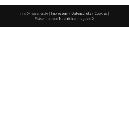
info @ nassner.de |
Impressum / Datenschutz / Cookies
|
Präsentiert von
Nachrichtenmagazin X