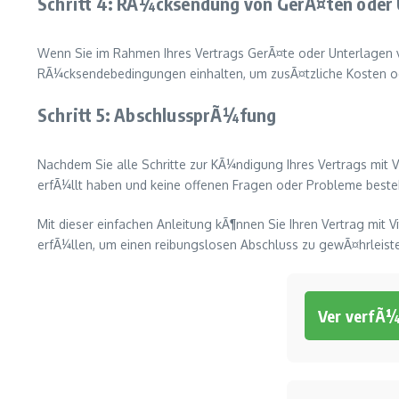
Schritt 4: RÃ¼cksendung von GerÃ¤ten oder 
Wenn Sie im Rahmen Ihres Vertrags GerÃ¤te oder Unterlagen vo
RÃ¼cksendebedingungen einhalten, um zusÃ¤tzliche Kosten o
Schritt 5: AbschlussprÃ¼fung
Nachdem Sie alle Schritte zur KÃ¼ndigung Ihres Vertrags mit 
erfÃ¼llt haben und keine offenen Fragen oder Probleme beste
Mit dieser einfachen Anleitung kÃ¶nnen Sie Ihren Vertrag mit 
erfÃ¼llen, um einen reibungslosen Abschluss zu gewÃ¤hrleist
Ver verfÃ