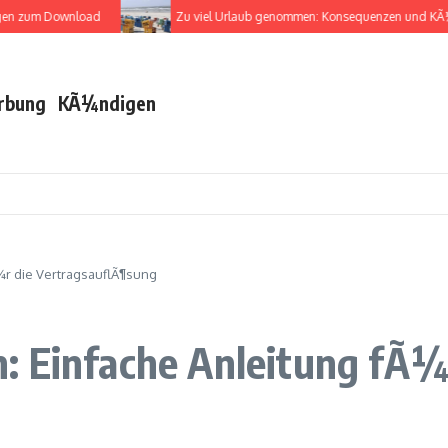
zum Download
Zu viel Urlaub genommen: Konsequenzen und KÃ¼ndi
rbung
KÃ¼ndigen
Ã¼r die VertragsauflÃ¶sung
: Einfache Anleitung fÃ¼