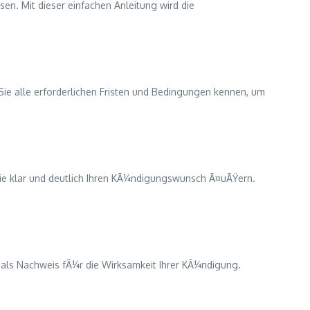
sen. Mit dieser einfachen Anleitung wird die
Sie alle erforderlichen Fristen und Bedingungen kennen, um
 Sie klar und deutlich Ihren KÃ¼ndigungswunsch Ã¤uÃŸern.
 als Nachweis fÃ¼r die Wirksamkeit Ihrer KÃ¼ndigung.