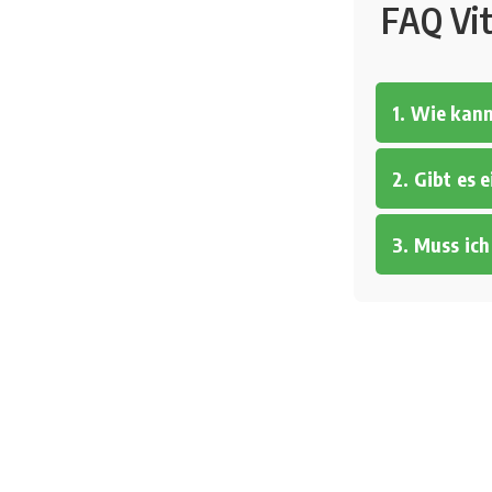
FAQ Vi
1. Wie kan
2. Gibt es 
3. Muss ic