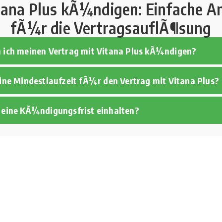
tana Plus kÃ¼ndigen: Einfache An
fÃ¼r die VertragsauflÃ¶sung
n ich meinen Vertrag mit Vitana Plus kÃ¼ndigen?
eine Mindestlaufzeit fÃ¼r den Vertrag mit Vitana Plus?
h eine KÃ¼ndigungsfrist einhalten?