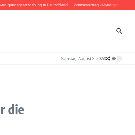
gungsgesetzgebung in Deutschland
Zeitmietvertrag kÃ¼ndigen: Musterbrief f
Samstag, August 8, 2026
r die