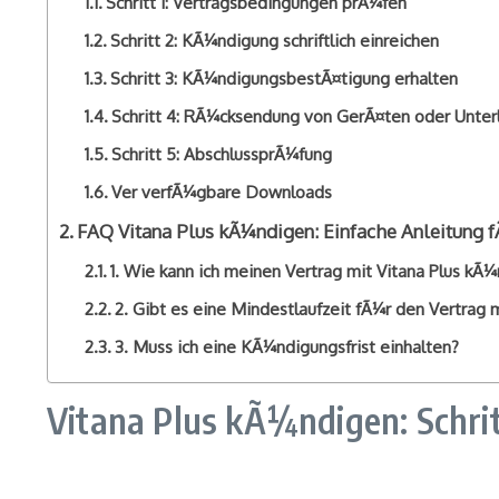
Schritt 1: Vertragsbedingungen prÃ¼fen
Schritt 2: KÃ¼ndigung schriftlich einreichen
Schritt 3: KÃ¼ndigungsbestÃ¤tigung erhalten
Schritt 4: RÃ¼cksendung von GerÃ¤ten oder Unter
Schritt 5: AbschlussprÃ¼fung
Ver verfÃ¼gbare Downloads
FAQ Vitana Plus kÃ¼ndigen: Einfache Anleitung 
1. Wie kann ich meinen Vertrag mit Vitana Plus kÃ
2. Gibt es eine Mindestlaufzeit fÃ¼r den Vertrag m
3. Muss ich eine KÃ¼ndigungsfrist einhalten?
Vitana Plus kÃ¼ndigen: Schri