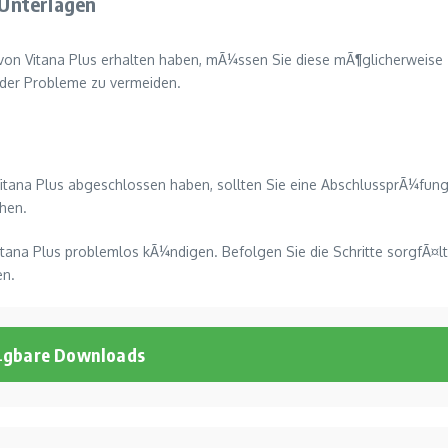
Unterlagen
n Vitana Plus erhalten haben, mÃ¼ssen Sie diese mÃ¶glicherweise zu
der Probleme zu vermeiden.
Vitana Plus abgeschlossen haben, sollten Sie eine AbschlussprÃ¼fung 
hen.
Vitana Plus problemlos kÃ¼ndigen. Befolgen Sie die Schritte sorgfÃ¤lt
en.
¼gbare Downloads