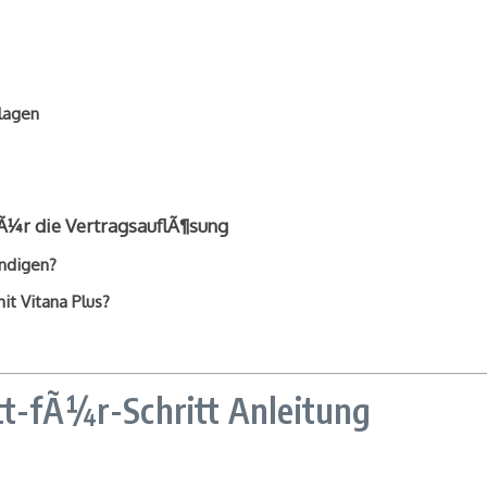
lagen
fÃ¼r die VertragsauflÃ¶sung
¼ndigen?
it Vitana Plus?
tt-fÃ¼r-Schritt Anleitung