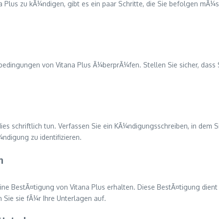
 Plus zu kÃ¼ndigen, gibt es ein paar Schritte, die Sie befolgen mÃ¼s
sbedingungen von Vitana Plus Ã¼berprÃ¼fen. Stellen Sie sicher, dass 
ies schriftlich tun. Verfassen Sie ein KÃ¼ndigungsschreiben, in dem
ndigung zu identifizieren.
n
ine BestÃ¤tigung von Vitana Plus erhalten. Diese BestÃ¤tigung dient
Sie sie fÃ¼r Ihre Unterlagen auf.