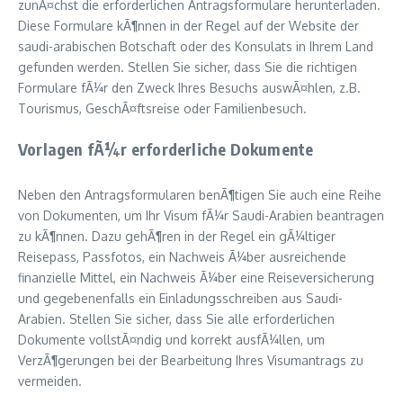
zunÃ¤chst die erforderlichen Antragsformulare herunterladen.
Diese Formulare kÃ¶nnen in der Regel auf der Website der
saudi-arabischen Botschaft oder des Konsulats in Ihrem Land
gefunden werden. Stellen Sie sicher, dass Sie die richtigen
Formulare fÃ¼r den Zweck Ihres Besuchs auswÃ¤hlen, z.B.
Tourismus, GeschÃ¤ftsreise oder Familienbesuch.
Vorlagen fÃ¼r erforderliche Dokumente
Neben den Antragsformularen benÃ¶tigen Sie auch eine Reihe
von Dokumenten, um Ihr Visum fÃ¼r Saudi-Arabien beantragen
zu kÃ¶nnen. Dazu gehÃ¶ren in der Regel ein gÃ¼ltiger
Reisepass, Passfotos, ein Nachweis Ã¼ber ausreichende
finanzielle Mittel, ein Nachweis Ã¼ber eine Reiseversicherung
und gegebenenfalls ein Einladungsschreiben aus Saudi-
Arabien. Stellen Sie sicher, dass Sie alle erforderlichen
Dokumente vollstÃ¤ndig und korrekt ausfÃ¼llen, um
VerzÃ¶gerungen bei der Bearbeitung Ihres Visumantrags zu
vermeiden.