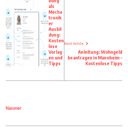
bung
als
Mecha
tronik
er
Ausbil
dung:
Kosten
Next Article
lose
Vorlag
Anleitung: Wohngeld
en und
beantragen in Mannheim –
Tipps
Kostenlose Tipps
Nassner