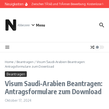
Zum Inhalt springen
Neuigkeiten
Zwischen TÃ¼ll und TrÃ¤nen Bewerbung: Kostenlose Must
Menu
Abbeizerei
Home
/
Beantragen
/
Visum Saudi-Arabien Beantragen:
Antragsformulare zum Download
Beantragen
Visum Saudi-Arabien Beantragen:
Antragsformulare zum Download
Oktober 17, 2024