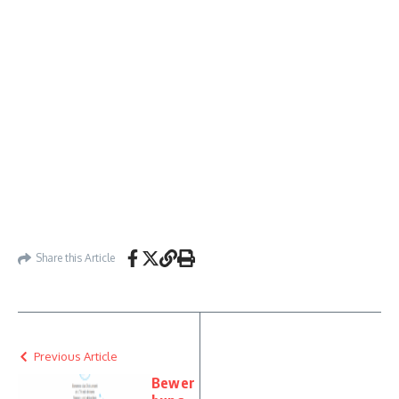
Share this Article
Previous Article
Bewer