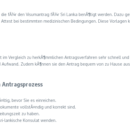
die fÃ¼r den Visumantrag fÃ¼r Sri Lanka benÃ¶tigt werden. Dazu geh
hes Attest bei bestimmten medizinischen Bedingungen. Diese Vorlagen 
st im Vergleich zu herkÃ¶mmlichen Antragsverfahren sehr schnell und 
und Aufwand. Zudem kÃ¶nnen sie den Antrag bequem von zu Hause aus
n Antragsprozess
tig, bevor Sie es einreichen.
Dokumente vollstÃ¤ndig und korrekt sind.
eitungszeit zu haben.
sri-lankische Konsulat wenden.