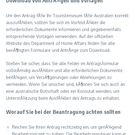
Download von AntrÃ¤gen und Vorlagen
Um den Antrag fÃ¼r Ihr Touristenvisum fÃ¼r Australien korrekt
auszufÃ¼llen, sollten Sie sich im Vorfeld Ã¼ber die
erforderlichen Dokumente informieren und gegebenenfalls
entsprechende Vorlagen verwenden. Auf der offiziellen
Website des Department of Home Affairs finden Sie alle
benÃ¶tigten Formulare und AntrÃ¤ge zum Download.
Stellen Sie sicher, dass Sie alle Felder im Antragsformular
vollstÃ¤ndig ausfÃ¼llen und alle erforderlichen Dokumente
beifÃ¼gen, um VerzÃ¶gerungen oder Ablehnungen zu
vermeiden. Wenn Sie unsicher sind, kÃ¶nnen Sie sich auch an
eine australische Botschaft oder ein Konsulat wenden, um
UnterstÃ¼tzung beim AusfÃ¼llen des Antrags zu erhalten.
Worauf Sie bei der Beantragung achten sollten
Reichen Sie Ihren Antrag rechtzeitig ein, um genÃ¼gend
Bearbeitungszeit zu haben. Die Bearbeitungsdauer kann je