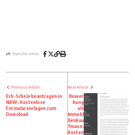
Share this Article
Previous Article
Next Article
Erb-Schein beantragen in
Bewer
NRW: Kostenlose
bung
Formularvorlagen zum
als
Download
Immobi
lienkau
fmann:
Kosten