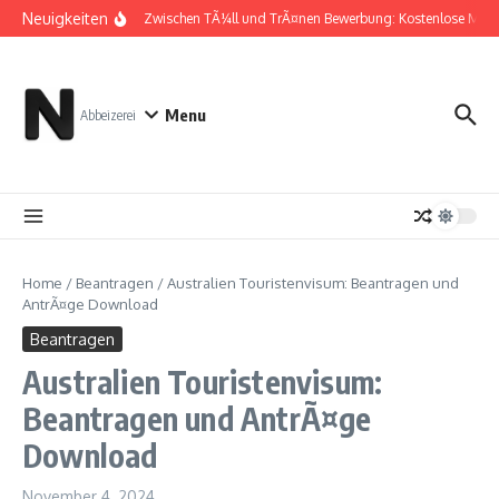
Zum Inhalt springen
Neuigkeiten
Zwischen TÃ¼ll und TrÃ¤nen Bewerbung: Kostenlose Must
Menu
Abbeizerei
Home
/
Beantragen
/
Australien Touristenvisum: Beantragen und
AntrÃ¤ge Download
Beantragen
Australien Touristenvisum:
Beantragen und AntrÃ¤ge
Download
November 4, 2024