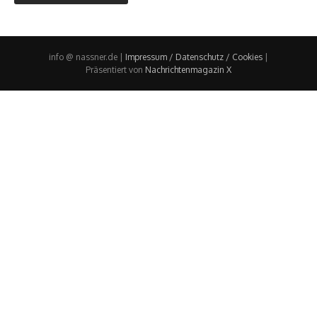
info @ nassner.de |
Impressum / Datenschutz / Cookies
|
Präsentiert von
Nachrichtenmagazin X