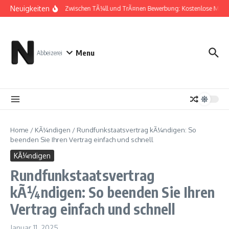
Zum Inhalt springen
Neuigkeiten
Zwischen TÃ¼ll und TrÃ¤nen Bewerbung: Kostenlose Must
Menu
Abbeizerei
Home
/
KÃ¼ndigen
/
Rundfunkstaatsvertrag kÃ¼ndigen: So
beenden Sie Ihren Vertrag einfach und schnell
KÃ¼ndigen
Rundfunkstaatsvertrag
kÃ¼ndigen: So beenden Sie Ihren
Vertrag einfach und schnell
Januar 11, 2025