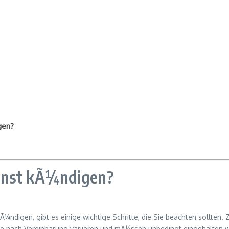
gen?
enst kÃ¼ndigen?
¼ndigen, gibt es einige wichtige Schritte, die Sie beachten sollten. Z
 je nach Vereinbarung variieren und mÃ¼ssen unbedingt eingehalten 