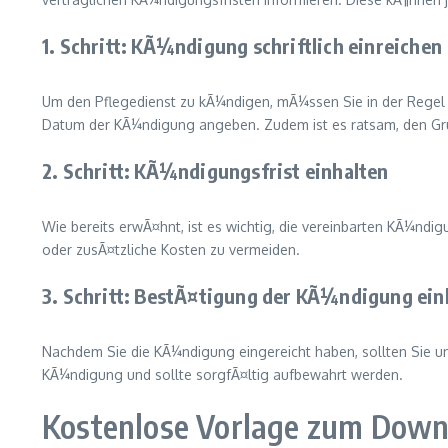
1. Schritt: KÃ¼ndigung schriftlich einreichen
Um den Pflegedienst zu kÃ¼ndigen, mÃ¼ssen Sie in der Regel e
Datum der KÃ¼ndigung angeben. Zudem ist es ratsam, den Gru
2. Schritt: KÃ¼ndigungsfrist einhalten
Wie bereits erwÃ¤hnt, ist es wichtig, die vereinbarten KÃ¼ndi
oder zusÃ¤tzliche Kosten zu vermeiden.
3. Schritt: BestÃ¤tigung der KÃ¼ndigung ein
Nachdem Sie die KÃ¼ndigung eingereicht haben, sollten Sie un
KÃ¼ndigung und sollte sorgfÃ¤ltig aufbewahrt werden.
Kostenlose Vorlage zum Down