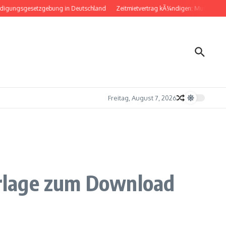
gsgesetzgebung in Deutschland
Zeitmietvertrag kÃ¼ndigen: Musterbrief fÃ¼r
Freitag, August 7, 2026
rlage zum Download