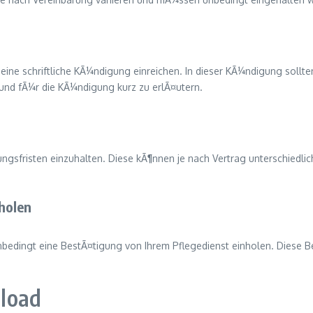
ine schriftliche KÃ¼ndigung einreichen. In dieser KÃ¼ndigung sollte
nd fÃ¼r die KÃ¼ndigung kurz zu erlÃ¤utern.
gungsfristen einzuhalten. Diese kÃ¶nnen je nach Vertrag unterschiedl
holen
bedingt eine BestÃ¤tigung von Ihrem Pflegedienst einholen. Diese Be
load