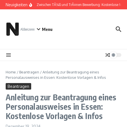
Zum Inhalt springen
Neuigkeiten
Zwischen TÃ¼ll und TrÃ¤nen Bewerbung: Kostenlose Must
Menu
Abbeizerei
Home
/
Beantragen
/
Anleitung zur Beantragung eines
Personalausweises in Essen: Kostenlose Vorlagen & Infos
Beantragen
Anleitung zur Beantragung eines
Personalausweises in Essen:
Kostenlose Vorlagen & Infos
Dezember 19, 2024