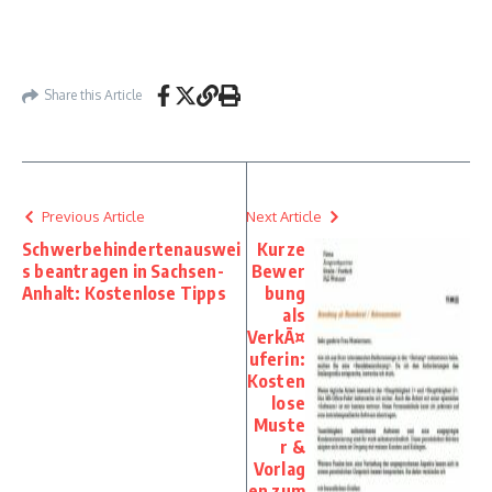
Share this Article
Previous Article
Next Article
Schwerbehindertenauswei
Kurze
s beantragen in Sachsen-
Bewer
Anhalt: Kostenlose Tipps
bung
als
VerkÃ¤
uferin:
Kosten
lose
Muste
r &
Vorlag
en zum