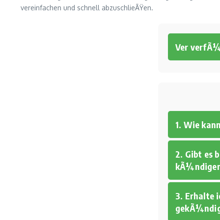
vereinfachen und schnell abzuschlieÃŸen.
Ver verfÃ
1. Wie kan
2. Gibt es 
kÃ¼ndigen
3. Erhalte 
gekÃ¼ndig