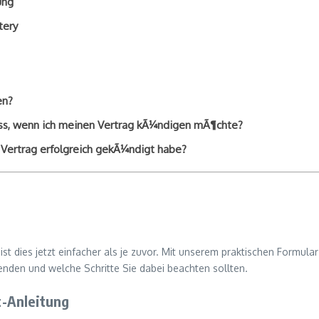
ung
tery
en?
muss, wenn ich meinen Vertrag kÃ¼ndigen mÃ¶chte?
n Vertrag erfolgreich gekÃ¼ndigt habe?
t dies jetzt einfacher als je zuvor. Mit unserem praktischen Formula
beenden und welche Schritte Sie dabei beachten sollten.
t-Anleitung