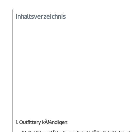
Inhaltsverzeichnis
Outfittery kÃ¼ndigen: