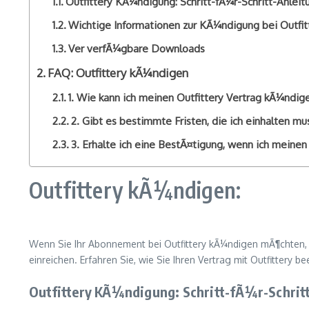
Outfittery KÃ¼ndigung: Schritt-fÃ¼r-Schritt-Anleit
Wichtige Informationen zur KÃ¼ndigung bei Outfit
Ver verfÃ¼gbare Downloads
FAQ: Outfittery kÃ¼ndigen
1. Wie kann ich meinen Outfittery Vertrag kÃ¼ndig
2. Gibt es bestimmte Fristen, die ich einhalten 
3. Erhalte ich eine BestÃ¤tigung, wenn ich meine
Outfittery kÃ¼ndigen:
Wenn Sie Ihr Abonnement bei Outfittery kÃ¼ndigen mÃ¶chten, is
einreichen. Erfahren Sie, wie Sie Ihren Vertrag mit Outfittery 
Outfittery KÃ¼ndigung: Schritt-fÃ¼r-Schrit