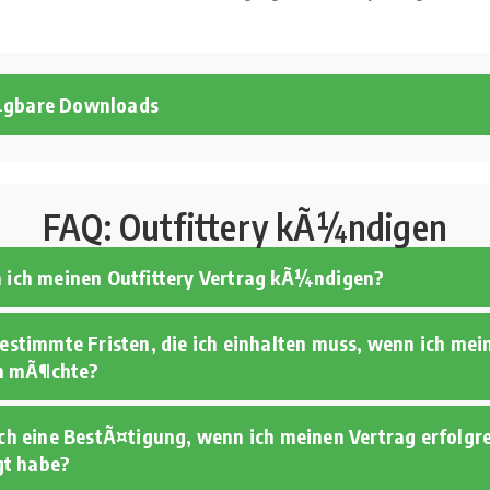
¼gbare Downloads
FAQ: Outfittery kÃ¼ndigen
n ich meinen Outfittery Vertrag kÃ¼ndigen?
bestimmte Fristen, die ich einhalten muss, wenn ich mei
 mÃ¶chte?
ich eine BestÃ¤tigung, wenn ich meinen Vertrag erfolgr
t habe?