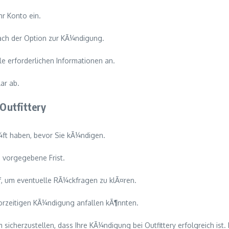
hr Konto ein.
nach der Option zur KÃ¼ndigung.
e erforderlichen Informationen an.
ar ab.
Outfittery
¼ft haben, bevor Sie kÃ¼ndigen.
e vorgegebene Frist.
, um eventuelle RÃ¼ckfragen zu klÃ¤ren.
 vorzeitigen KÃ¼ndigung anfallen kÃ¶nnten.
um sicherzustellen, dass Ihre KÃ¼ndigung bei Outfittery erfolgreich is