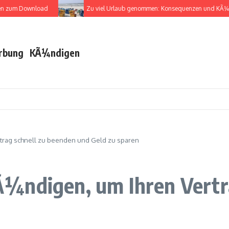
m Download
Zu viel Urlaub genommen: Konsequenzen und KÃ¼ndigu
rbung
KÃ¼ndigen
trag schnell zu beenden und Geld zu sparen
¼ndigen, um Ihren Vertra