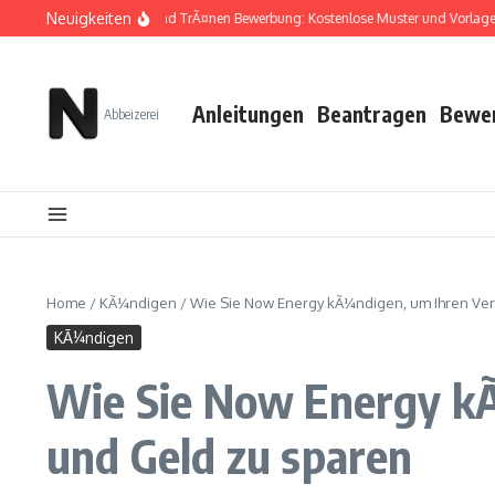
Zum Inhalt springen
Neuigkeiten
Zwischen TÃ¼ll und TrÃ¤nen Bewerbung: Kostenlose Muster und Vorlagen zu
Anleitungen
Beantragen
Bewe
Abbeizerei
Home
/
KÃ¼ndigen
/
Wie Sie Now Energy kÃ¼ndigen, um Ihren Ver
KÃ¼ndigen
Wie Sie Now Energy kÃ
und Geld zu sparen