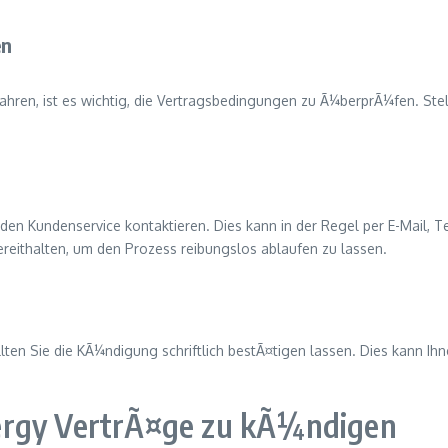
en
hren, ist es wichtig, die Vertragsbedingungen zu Ã¼berprÃ¼fen. Stell
n Kundenservice kontaktieren. Dies kann in der Regel per E-Mail, T
 bereithalten, um den Prozess reibungslos ablaufen zu lassen.
en Sie die KÃ¼ndigung schriftlich bestÃ¤tigen lassen. Dies kann Ihn
ergy VertrÃ¤ge zu kÃ¼ndigen