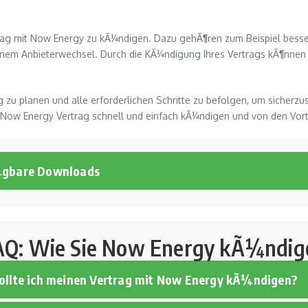
trag mit Now Energy zu kÃ¼ndigen. Dazu gehÃ¶ren zum Beispiel besse
em Anbieterwechsel. Durch die KÃ¼ndigung Ihres Vertrags kÃ¶nnen Sie
 zu planen und alle erforderlichen Schritte zu befolgen, um sicherzu
 Now Energy Vertrag schnell und einfach kÃ¼ndigen und von den Vorte
¼gbare Downloads
AQ: Wie Sie Now Energy kÃ¼ndig
ollte ich meinen Vertrag mit Now Energy kÃ¼ndigen?