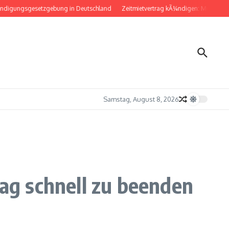
ngsgesetzgebung in Deutschland
Zeitmietvertrag kÃ¼ndigen: Musterbrief fÃ¼
Samstag, August 8, 2026
g schnell zu beenden