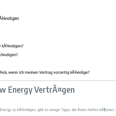
kÃ¼ndigen
gy kÃ¼ndigen?
kÃ¼ndigen?
?
¼ck, wenn ich meinen Vertrag vorzeitig kÃ¼ndige?
w Energy VertrÃ¤gen
nergy zu kÃ¼ndigen, gibt es einige Tipps, die Ihnen helfen kÃ¶nnen, d