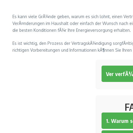
Es kann viele GrÃ¼nde geben, warum es sich lohnt, einen Ver
VerÃ¤nderungen im Haushalt oder einfach der Wunsch nach ein
die besten Konditionen fÃ¼r Ihre Energieversorgung erhalten.
Es ist wichtig, den Prozess der VertragskÃ¼ndigung sorgfÃ¤ltig
richtigen Vorbereitungen und Informationen kÃ¶nnen Sie Ihren
Ver verfÃ
F
1. Warum s