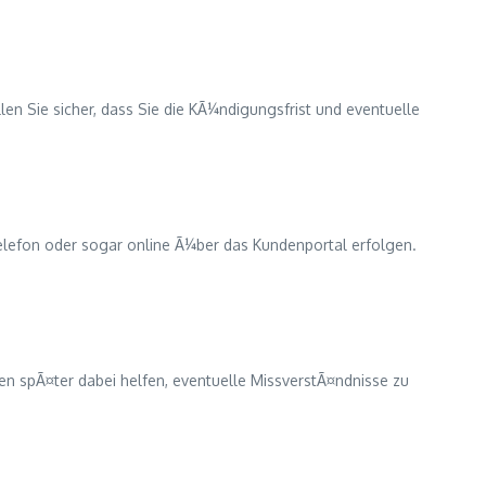
en Sie sicher, dass Sie die KÃ¼ndigungsfrist und eventuelle
elefon oder sogar online Ã¼ber das Kundenportal erfolgen.
en spÃ¤ter dabei helfen, eventuelle MissverstÃ¤ndnisse zu