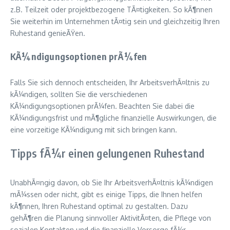
z.B. Teilzeit oder projektbezogene TÃ¤tigkeiten. So kÃ¶nnen
Sie weiterhin im Unternehmen tÃ¤tig sein und gleichzeitig Ihren
Ruhestand genieÃŸen.
KÃ¼ndigungsoptionen prÃ¼fen
Falls Sie sich dennoch entscheiden, Ihr ArbeitsverhÃ¤ltnis zu
kÃ¼ndigen, sollten Sie die verschiedenen
KÃ¼ndigungsoptionen prÃ¼fen. Beachten Sie dabei die
KÃ¼ndigungsfrist und mÃ¶gliche finanzielle Auswirkungen, die
eine vorzeitige KÃ¼ndigung mit sich bringen kann.
Tipps fÃ¼r einen gelungenen Ruhestand
UnabhÃ¤ngig davon, ob Sie Ihr ArbeitsverhÃ¤ltnis kÃ¼ndigen
mÃ¼ssen oder nicht, gibt es einige Tipps, die Ihnen helfen
kÃ¶nnen, Ihren Ruhestand optimal zu gestalten. Dazu
gehÃ¶ren die Planung sinnvoller AktivitÃ¤ten, die Pflege von
sozialen Kontakten und die finanzielle Vorsorge fÃ¼r