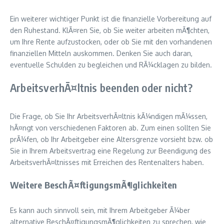
Ein weiterer wichtiger Punkt ist die finanzielle Vorbereitung auf
den Ruhestand. KlÃ¤ren Sie, ob Sie weiter arbeiten mÃ¶chten,
um Ihre Rente aufzustocken, oder ob Sie mit den vorhandenen
finanziellen Mitteln auskommen. Denken Sie auch daran,
eventuelle Schulden zu begleichen und RÃ¼cklagen zu bilden.
ArbeitsverhÃ¤ltnis beenden oder nicht?
Die Frage, ob Sie Ihr ArbeitsverhÃ¤ltnis kÃ¼ndigen mÃ¼ssen,
hÃ¤ngt von verschiedenen Faktoren ab. Zum einen sollten Sie
prÃ¼fen, ob Ihr Arbeitgeber eine Altersgrenze vorsieht bzw. ob
Sie in Ihrem Arbeitsvertrag eine Regelung zur Beendigung des
ArbeitsverhÃ¤ltnisses mit Erreichen des Rentenalters haben.
Weitere BeschÃ¤ftigungsmÃ¶glichkeiten
Es kann auch sinnvoll sein, mit Ihrem Arbeitgeber Ã¼ber
alternative BeschÃ¤ftigungsmÃ¶glichkeiten zu sprechen, wie