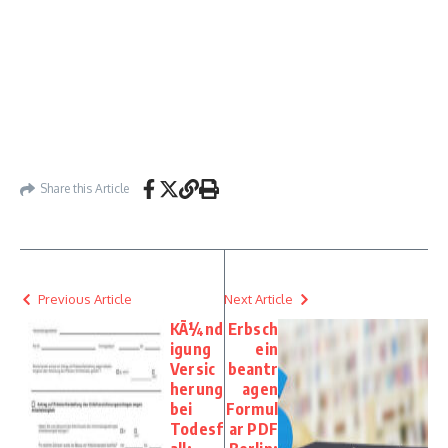
Share this Article
Previous Article
Next Article
KÃ¼nd
Erbsch
igung
ein
Versic
beantr
herung
agen
bei
Formul
Todesf
ar PDF