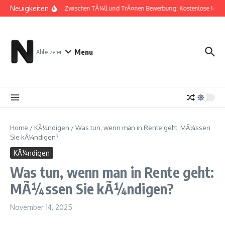
Zum Inhalt springen
Neuigkeiten
Zwischen TÃ¼ll und TrÃ¤nen Bewerbung: Kostenlose Must
Menu
Abbeizerei
Home
/
KÃ¼ndigen
/
Was tun, wenn man in Rente geht: MÃ¼ssen
Sie kÃ¼ndigen?
KÃ¼ndigen
Was tun, wenn man in Rente geht:
MÃ¼ssen Sie kÃ¼ndigen?
November 14, 2025