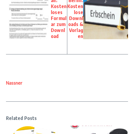
all:
Berlin:
Kosten
Kosten
loses
lose
Formul
Downl
ar zum
oads &
Downl
Vorlag
oad
en
Nassner
Related Posts