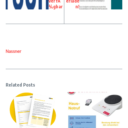
verfÃ
erlade
¼gbar
n!
Nassner
Related Posts