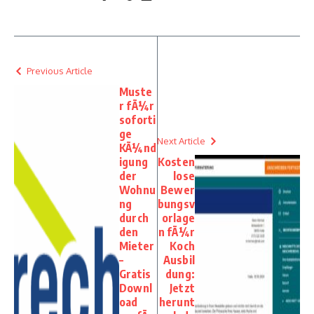
Previous Article
Muste
r fÃ¼r
soforti
ge
Next Article
KÃ¼nd
igung
Kosten
der
lose
Wohnu
Bewer
ng
bungsv
durch
orlage
den
n fÃ¼r
Mieter
Koch
–
Ausbil
Gratis
dung:
Downl
Jetzt
oad
herunt