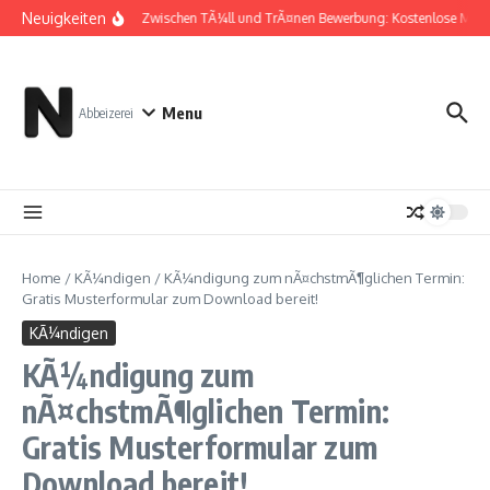
Zum Inhalt springen
Neuigkeiten
Zwischen TÃ¼ll und TrÃ¤nen Bewerbung: Kostenlose Must
Menu
Abbeizerei
Home
/
KÃ¼ndigen
/
KÃ¼ndigung zum nÃ¤chstmÃ¶glichen Termin:
Gratis Musterformular zum Download bereit!
KÃ¼ndigen
KÃ¼ndigung zum
nÃ¤chstmÃ¶glichen Termin:
Gratis Musterformular zum
Download bereit!