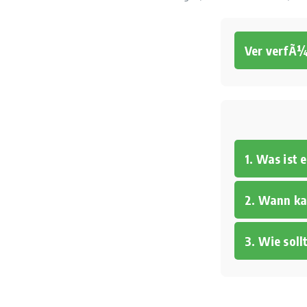
Ver verfÃ
1. Was ist
2. Wann ka
3. Wie sol