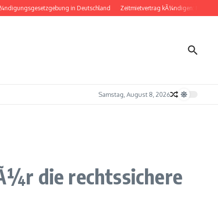
gungsgesetzgebung in Deutschland
Zeitmietvertrag kÃ¼ndigen: Musterbrief f
Samstag, August 8, 2026
¼r die rechtssichere