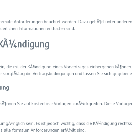
rmale Anforderungen beachtet werden. Dazu gehÃ¶rt unter anderem,
rderlichen Informationen enthalten sind.
r KÃ¼ndigung
sein, die mit der KÃ¼ndigung eines Vorvertrages einhergehen kÃ¶nnen
sorgfÃ¤ltig die Vertragsbedingungen und lassen Sie sich gegebene
gung
 kÃ¶nnen Sie auf kostenlose Vorlagen zurÃ¼ckgreifen. Diese Vorlagen
umgÃ¤nglich sein. Es ist jedoch wichtig, dass die KÃ¼ndigung rechts
s alle formalen Anforderungen erfÃ¼llt sind.