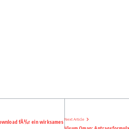
Next Article
ownload fÃ¼r ein wirksames
Visum Oman: Antragsformular