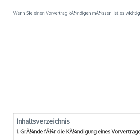
Wenn Sie einen Vorvertrag kÃ¼ndigen mÃ¼ssen, ist es wichtig, 
Inhaltsverzeichnis
GrÃ¼nde fÃ¼r die KÃ¼ndigung eines Vorvertrag