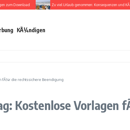
zum Download
Zu viel Urlaub genommen: Konsequenzen und KÃ¼ndi
rbung
KÃ¼ndigen
 fÃ¼r die rechtssichere Beendigung
: Kostenlose Vorlagen fÃ