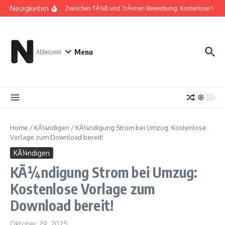
Zum Inhalt springen
Neuigkeiten
Zwischen TÃ¼ll und TrÃ¤nen Bewerbung: Kostenlose Must
Menu
Abbeizerei
Home
/
KÃ¼ndigen
/
KÃ¼ndigung Strom bei Umzug: Kostenlose
Vorlage zum Download bereit!
KÃ¼ndigen
KÃ¼ndigung Strom bei Umzug:
Kostenlose Vorlage zum
Download bereit!
Oktober 29, 2025