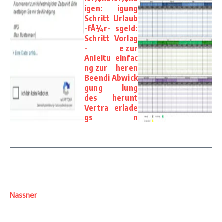
igen:
igung
Schritt
Urlaub
-fÃ¼r-
sgeld:
Schritt
Vorlag
-
e zur
Anleitu
einfac
ng zur
heren
Beendi
Abwick
gung
lung
des
herunt
Vertra
erlade
gs
n
Nassner