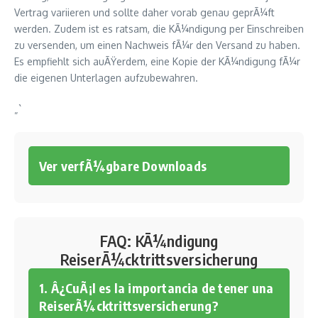
Vertrag variieren und sollte daher vorab genau geprÃ¼ft
werden. Zudem ist es ratsam, die KÃ¼ndigung per Einschreiben
zu versenden, um einen Nachweis fÃ¼r den Versand zu haben.
Es empfiehlt sich auÃŸerdem, eine Kopie der KÃ¼ndigung fÃ¼r
die eigenen Unterlagen aufzubewahren.
„`
Ver verfÃ¼gbare Downloads
FAQ: KÃ¼ndigung
ReiserÃ¼cktrittsversicherung
1. Â¿CuÃ¡l es la importancia de tener una
ReiserÃ¼cktrittsversicherung?