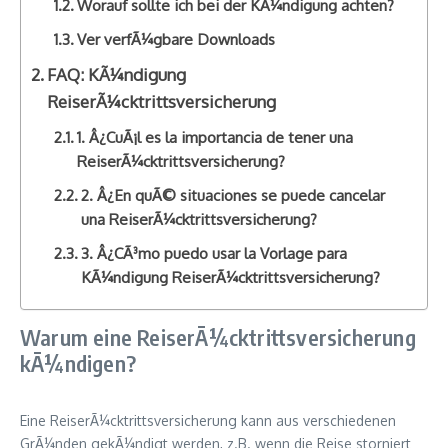
Worauf sollte ich bei der KÃ¼ndigung achten?
Ver verfÃ¼gbare Downloads
FAQ: KÃ¼ndigung
ReiserÃ¼cktrittsversicherung
1. Â¿CuÃ¡l es la importancia de tener una
ReiserÃ¼cktrittsversicherung?
2. Â¿En quÃ© situaciones se puede cancelar
una ReiserÃ¼cktrittsversicherung?
3. Â¿CÃ³mo puedo usar la Vorlage para
KÃ¼ndigung ReiserÃ¼cktrittsversicherung?
Warum eine ReiserÃ¼cktrittsversicherung
kÃ¼ndigen?
Eine ReiserÃ¼cktrittsversicherung kann aus verschiedenen
GrÃ¼nden gekÃ¼ndigt werden, z.B. wenn die Reise storniert