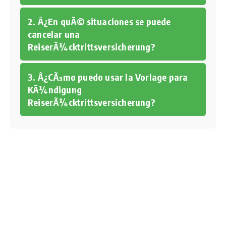
2. Â¿En quÃ© situaciones se puede
cancelar una
ReiserÃ¼cktrittsversicherung?
3. Â¿CÃ³mo puedo usar la Vorlage para
KÃ¼ndigung
ReiserÃ¼cktrittsversicherung?