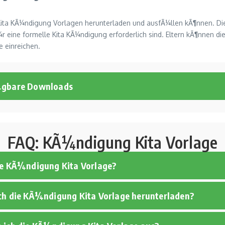
 Kita KÃ¼ndigung Vorlagen herunterladen und ausfÃ¼llen kÃ¶nnen. Dies
¼r eine formelle Kita KÃ¼ndigung erforderlich sind. Eltern kÃ¶nnen di
 einreichen.
¼gbare Downloads
FAQ: KÃ¼ndigung Kita Vorlage
ne KÃ¼ndigung Kita Vorlage?
ch die KÃ¼ndigung Kita Vorlage herunterladen?