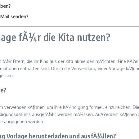
iben?
-Mail senden?
ge fÃ¼r die Kita nutzen?
tt fÃ¼r Eltern, die ihr Kind aus der Kita abmelden mÃ¶chten. Eine KÃ
ormationen enthalten sind. Durch die Verwendung einer Vorlage kÃ¶nnen
gessen.
ge?
rn verwenden kÃ¶nnen, um ihre KÃ¼ndigung formell einzureichen. Die V
Ã¼ndigungsdatums ausgefÃ¼llt werden mÃ¼ssen. AuÃŸerdem kÃ¶nnen zu
age angegeben werden.
g Vorlage herunterladen und ausfÃ¼llen?