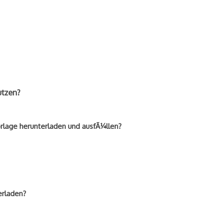
utzen?
lage herunterladen und ausfÃ¼llen?
erladen?