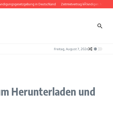
ungsgesetzgebung in Deutschland
Zeitmietvertrag kÃ¼ndigen: Musterbrief fÃ
Freitag, August 7, 2026
um Herunterladen und