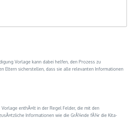
¼ndigung Vorlage kann dabei helfen, den Prozess zu
 Eltern sicherstellen, dass sie alle relevanten Informationen
orlage enthÃ¤lt in der Regel Felder, die mit den
sÃ¤tzliche Informationen wie die GrÃ¼nde fÃ¼r die Kita-