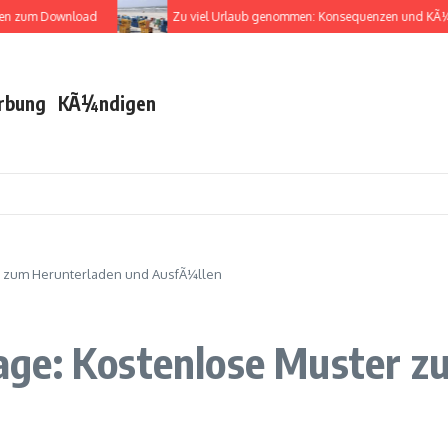
zum Download
Zu viel Urlaub genommen: Konsequenzen und KÃ¼ndig
rbung
KÃ¼ndigen
r zum Herunterladen und AusfÃ¼llen
ge: Kostenlose Muster z