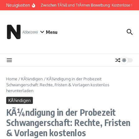
Zum Inhalt springen
Neuigkeiten
Zwischen TÃ¼ll und TrÃ¤nen Bewerbung: Kostenlose Must
Menu
Abbeizerei
Home
/
KÃ¼ndigen
/
KÃ¼ndigung in der Probezeit
Schwangerschaft: Rechte, Fristen & Vorlagen kostenlos
herunterladen
KÃ¼ndigen
KÃ¼ndigung in der Probezeit
Schwangerschaft: Rechte, Fristen
& Vorlagen kostenlos