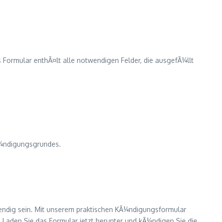
 Formular enthÃ¤lt alle notwendigen Felder, die ausgefÃ¼llt
KÃ¼ndigungsgrundes.
wendig sein. Mit unserem praktischen KÃ¼ndigungsformular
Laden Sie das Formular jetzt herunter und kÃ¼ndigen Sie die