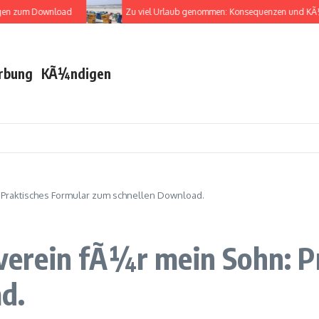
zum Download
Zu viel Urlaub genommen: Konsequenzen und KÃ¼ndi
rbung
KÃ¼ndigen
Praktisches Formular zum schnellen Download.
rein fÃ¼r mein Sohn: Pr
d.