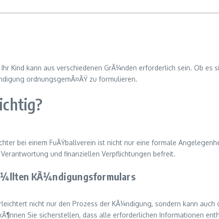
 Ihr Kind kann aus verschiedenen GrÃ¼nden erforderlich sein. Ob es 
KÃ¼ndigung ordnungsgemÃ¤ÃŸ zu formulieren.
chtig?
hter bei einem FuÃŸballverein ist nicht nur eine formale Angelegenhe
r Verantwortung und finanziellen Verpflichtungen befreit.
Ã¼llten KÃ¼ndigungsformulars
ichtert nicht nur den Prozess der KÃ¼ndigung, sondern kann auch 
Ã¶nnen Sie sicherstellen, dass alle erforderlichen Informationen enth