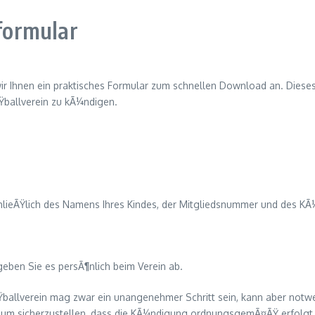
formular
ir Ihnen ein praktisches Formular zum schnellen Download an. Dieses
Ÿballverein zu kÃ¼ndigen.
nschlieÃŸlich des Namens Ihres Kindes, der Mitgliedsnummer und des 
eben Sie es persÃ¶nlich beim Verein ab.
ÃŸballverein mag zwar ein unangenehmer Schritt sein, kann aber not
, um sicherzustellen, dass die KÃ¼ndigung ordnungsgemÃ¤ÃŸ erfolgt. 