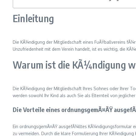
Einleitung
Die KÃ¼ndigung der Mitgliedschaft eines FuÃŸballvereins fÃ¼r
Unzufriedenheit mit dem Verein handelt, ist es wichtig, die 
Warum ist die KÃ¼ndigung wi
Die KÃ¼ndigung der Mitgliedschaft Ihres Sohnes oder Ihrer Toc
werden sowohl Ihr Kind als auch Sie als Elternteil von jegliche
Die Vorteile eines ordnungsgemÃ¤ÃŸ ausgef
Ein ordnungsgemÃ¤ÃŸ ausgefÃ¼lltes KÃ¼ndigungsformular erle
zu vermeiden. Durch die klare Formulierung Ihrer KÃ¼ndigung k