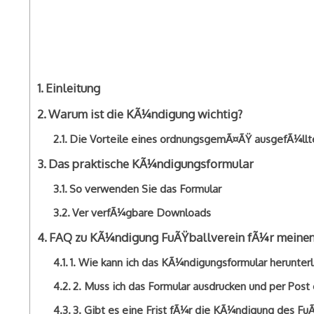
Einleitung
Warum ist die KÃ¼ndigung wichtig?
Die Vorteile eines ordnungsgemÃ¤ÃŸ ausgefÃ¼ll
Das praktische KÃ¼ndigungsformular
So verwenden Sie das Formular
Ver verfÃ¼gbare Downloads
FAQ zu KÃ¼ndigung FuÃŸballverein fÃ¼r meinen
1. Wie kann ich das KÃ¼ndigungsformular herunter
2. Muss ich das Formular ausdrucken und per Post
3. Gibt es eine Frist fÃ¼r die KÃ¼ndigung des Fu