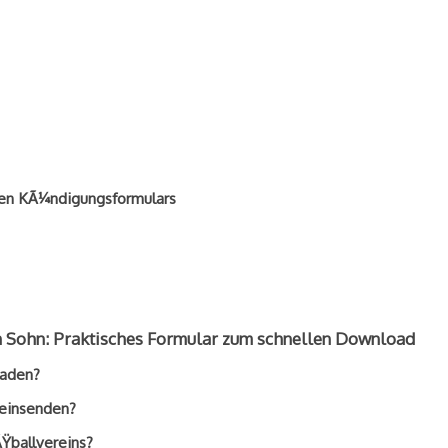
ten KÃ¼ndigungsformulars
 Sohn: Praktisches Formular zum schnellen Download
laden?
 einsenden?
ÃŸballvereins?