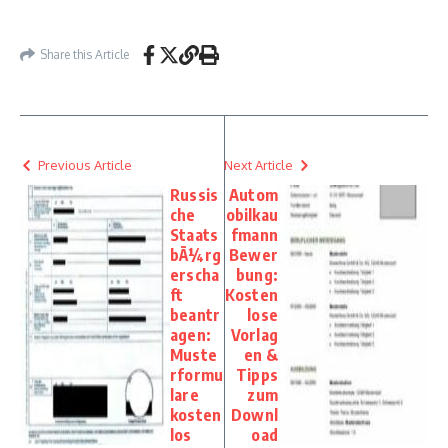
Share this Article
Previous Article
Next Article
Russis
Autom
che
obilkau
Staats
fmann
bÃ¼rg
Bewer
erscha
bung:
ft
Kosten
beantr
lose
agen:
Vorlag
Muste
en &
rformu
Tipps
lare
zum
kosten
Downl
los
oad