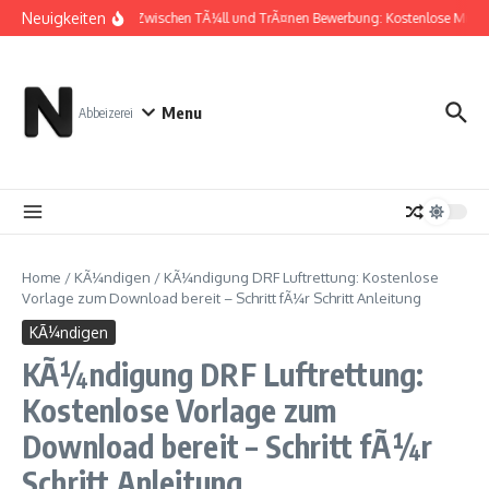
Zum Inhalt springen
Neuigkeiten
Zwischen TÃ¼ll und TrÃ¤nen Bewerbung: Kostenlose Muste
Menu
Abbeizerei
Home
/
KÃ¼ndigen
/
KÃ¼ndigung DRF Luftrettung: Kostenlose
Vorlage zum Download bereit – Schritt fÃ¼r Schritt Anleitung
KÃ¼ndigen
KÃ¼ndigung DRF Luftrettung:
Kostenlose Vorlage zum
Download bereit – Schritt fÃ¼r
Schritt Anleitung