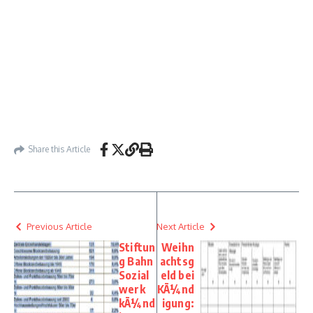
Share this Article
Previous Article
Next Article
Stiftun
Weihn
g Bahn
achtsg
Sozial
eld bei
werk
KÃ¼nd
kÃ¼nd
igung: