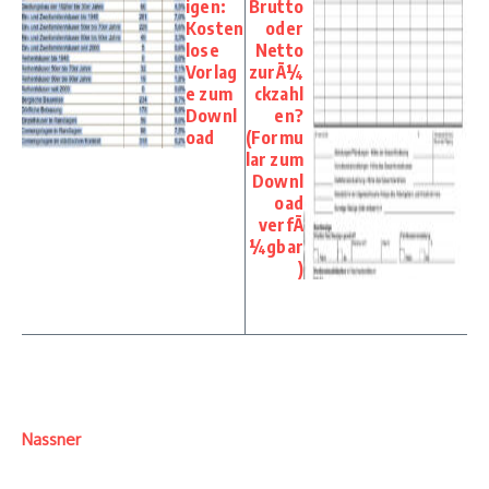
igen:
Brutto
Kosten
oder
lose
Netto
Vorlag
zurÃ¼
e zum
ckzahl
Downl
en?
oad
(Formu
lar zum
Downl
oad
verfÃ
¼gbar
)
Nassner