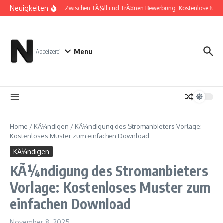
Zum Inhalt springen
Neuigkeiten
Zwischen TÃ¼ll und TrÃ¤nen Bewerbung: Kostenlose Must
Menu
Abbeizerei
Home
/
KÃ¼ndigen
/
KÃ¼ndigung des Stromanbieters Vorlage:
Kostenloses Muster zum einfachen Download
KÃ¼ndigen
KÃ¼ndigung des Stromanbieters
Vorlage: Kostenloses Muster zum
einfachen Download
November 8, 2025