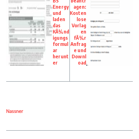
BS
beantr
Energy
agen:
und
Kosten
laden
lose
das
Vorlag
KÃ¼nd
en
igungs
fÃ¼r
formul
Anfrag
ar
e und
herunt
Downl
er
oad
Nassner