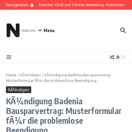
Zum Inhalt springen
Neuigkeiten
Zwischen TÃ¼ll und TrÃ¤nen Bewerbung: Kostenlose Must
Menu
Abbeizerei
Home
/
KÃ¼ndigen
/
KÃ¼ndigung Badenia Bausparvertrag:
Musterformular fÃ¼r die problemlose Beendigung.
KÃ¼ndigen
KÃ¼ndigung Badenia
Bausparvertrag: Musterformular
fÃ¼r die problemlose
Beendigung.