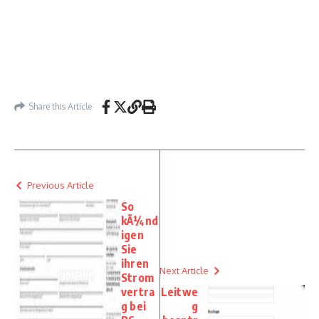
Share this Article
Previous Article
So
kÃ¼nd
igen
Sie
ihren
Next Article
Strom
vertra
Leitwe
g bei
g