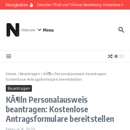
Zum Inhalt springen
Neuigkeiten
Zwischen TÃ¼ll und TrÃ¤nen Bewerbung: Kostenlose Muste
Menu
Abbeizerei
Home
/
Beantragen
/
KÃ¶ln Personalausweis beantragen:
Kostenlose Antragsformulare bereitstellen
Beantragen
KÃ¶ln Personalausweis
beantragen: Kostenlose
Antragsformulare bereitstellen
Februar 8, 2025