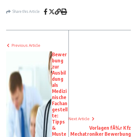
Share this Article
Previous Article
Bewer
bung
zur
Ausbil
dung
als
Medizi
nische
Fachan
gestell
te:
Next Article
Tipps
&
Vorlagen fÃ¼r Kfz
Muste
Mechatroniker Bewerbung