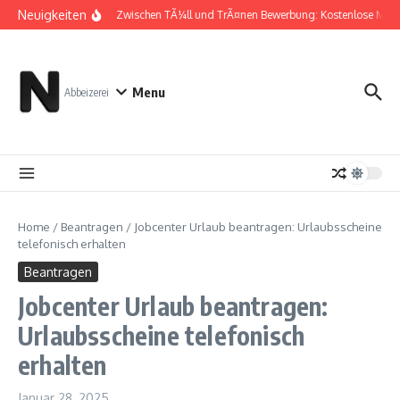
Zum Inhalt springen
Neuigkeiten
Zwischen TÃ¼ll und TrÃ¤nen Bewerbung: Kostenlose Must
Menu
Abbeizerei
Home
/
Beantragen
/
Jobcenter Urlaub beantragen: Urlaubsscheine
telefonisch erhalten
Beantragen
Jobcenter Urlaub beantragen:
Urlaubsscheine telefonisch
erhalten
Januar 28, 2025