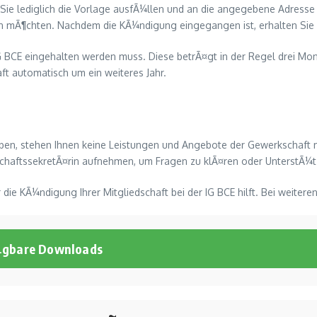
Sie lediglich die Vorlage ausfÃ¼llen und an die angegebene Adresse
en mÃ¶chten. Nachdem die KÃ¼ndigung eingegangen ist, erhalten Sie 
 IG BCE eingehalten werden muss. Diese betrÃ¤gt in der Regel drei M
ft automatisch um ein weiteres Jahr.
aben, stehen Ihnen keine Leistungen und Angebote der Gewerkschaft 
chaftssekretÃ¤rin aufnehmen, um Fragen zu klÃ¤ren oder UnterstÃ¼t
die KÃ¼ndigung Ihrer Mitgliedschaft bei der IG BCE hilft. Bei weite
¼gbare Downloads