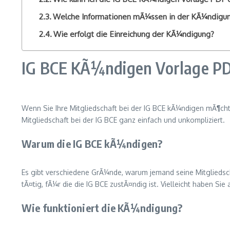
Welche Informationen mÃ¼ssen in der KÃ¼ndigu
Wie erfolgt die Einreichung der KÃ¼ndigung?
IG BCE KÃ¼ndigen Vorlage P
Wenn Sie Ihre Mitgliedschaft bei der IG BCE kÃ¼ndigen mÃ¶cht
Mitgliedschaft bei der IG BCE ganz einfach und unkompliziert.
Warum die IG BCE kÃ¼ndigen?
Es gibt verschiedene GrÃ¼nde, warum jemand seine Mitgliedsch
tÃ¤tig, fÃ¼r die die IG BCE zustÃ¤ndig ist. Vielleicht haben 
Wie funktioniert die KÃ¼ndigung?