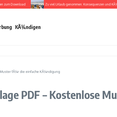
zum Download
Zu viel Urlaub genommen: Konsequenzen und KÃ¼ndig
rbung
KÃ¼ndigen
Muster fÃ¼r die einfache KÃ¼ndigung
age PDF – Kostenlose Mus