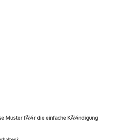
se Muster fÃ¼r die einfache KÃ¼ndigung
erhalten?