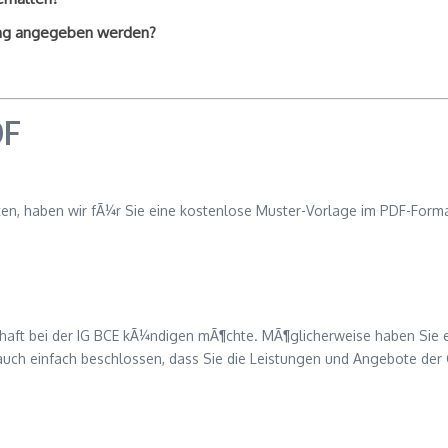
ng angegeben werden?
DF
en, haben wir fÃ¼r Sie eine kostenlose Muster-Vorlage im PDF-Format
aft bei der IG BCE kÃ¼ndigen mÃ¶chte. MÃ¶glicherweise haben Sie ei
Sie auch einfach beschlossen, dass Sie die Leistungen und Angebote 