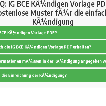
Q: IG BCE KÃ¼ndigen Vorlage PD
ostenlose Muster fÃ¼r die einfac
KÃ¼ndigung
 BCE KÃ¼ndigen Vorlage PDF?
ch die IG BCE KÃ¼ndigen Vorlage PDF erhalten?
formationen mÃ¼ssen in der KÃ¼ndigung angegeben 
t die Einreichung der KÃ¼ndigung?