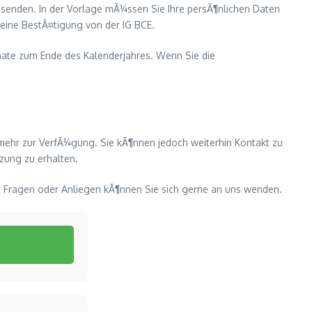
 senden. In der Vorlage mÃ¼ssen Sie Ihre persÃ¶nlichen Daten
eine BestÃ¤tigung von der IG BCE.
onate zum Ende des Kalenderjahres. Wenn Sie die
mehr zur VerfÃ¼gung. Sie kÃ¶nnen jedoch weiterhin Kontakt zu
zung zu erhalten.
ren Fragen oder Anliegen kÃ¶nnen Sie sich gerne an uns wenden.