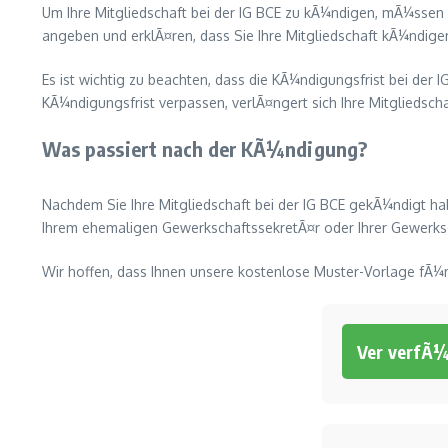
Um Ihre Mitgliedschaft bei der IG BCE zu kÃ¼ndigen, mÃ¼ssen 
angeben und erklÃ¤ren, dass Sie Ihre Mitgliedschaft kÃ¼ndig
Es ist wichtig zu beachten, dass die KÃ¼ndigungsfrist bei der
KÃ¼ndigungsfrist verpassen, verlÃ¤ngert sich Ihre Mitgliedscha
Was passiert nach der KÃ¼ndigung?
Nachdem Sie Ihre Mitgliedschaft bei der IG BCE gekÃ¼ndigt h
Ihrem ehemaligen GewerkschaftssekretÃ¤r oder Ihrer Gewerks
Wir hoffen, dass Ihnen unsere kostenlose Muster-Vorlage fÃ¼r 
Ver verfÃ