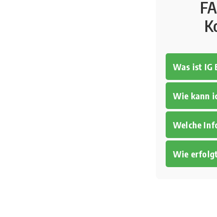
FA
K
Was ist IG
Wie kann i
Welche In
Wie erfolg