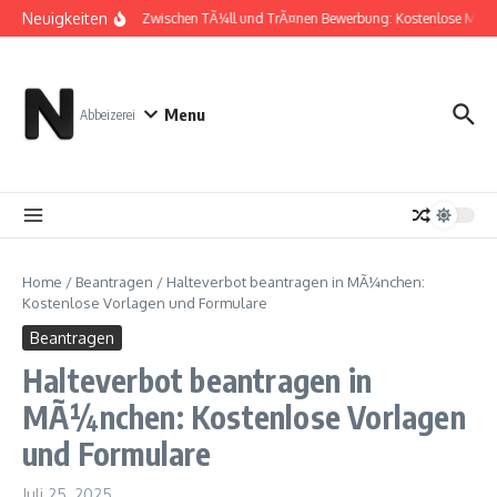
Zum Inhalt springen
Neuigkeiten
Zwischen TÃ¼ll und TrÃ¤nen Bewerbung: Kostenlose Must
Menu
Abbeizerei
Home
/
Beantragen
/
Halteverbot beantragen in MÃ¼nchen:
Kostenlose Vorlagen und Formulare
Beantragen
Halteverbot beantragen in
MÃ¼nchen: Kostenlose Vorlagen
und Formulare
Juli 25, 2025