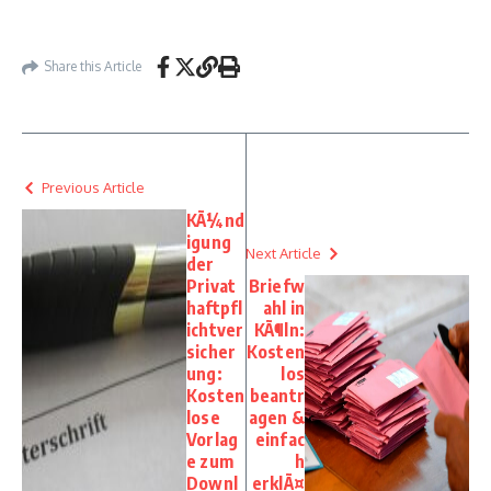
Share this Article
Previous Article
KÃ¼nd
igung
Next Article
der
Privat
Briefw
haftpfl
ahl in
ichtver
KÃ¶ln:
sicher
Kosten
ung:
los
Kosten
beantr
lose
agen &
Vorlag
einfac
e zum
h
Downl
erklÃ¤