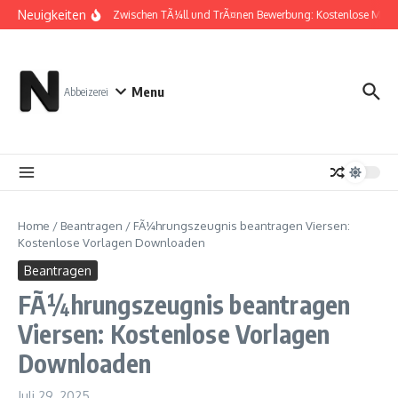
Zum Inhalt springen
Neuigkeiten
Zwischen TÃ¼ll und TrÃ¤nen Bewerbung: Kostenlose Muste
Menu
Abbeizerei
Home
/
Beantragen
/
FÃ¼hrungszeugnis beantragen Viersen:
Kostenlose Vorlagen Downloaden
Beantragen
FÃ¼hrungszeugnis beantragen
Viersen: Kostenlose Vorlagen
Downloaden
Juli 29, 2025