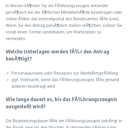
In Viersen kÃ¶nnen Sie ein FÃ¼hrungszeugnis entweder
persÃ¶nlich bei der Ã¶rtlichen MeldebehÃ¶rde beantragen oder
online Ã¼ber das Internetportal des Bundesamtes fÃ¼r Justiz.
Wenn Sie den Antrag persÃ¶nlich stellen mÃ¶chten, sollten Sie
vorab einen Termin vereinbaren, um Wartezeiten zu
vermeiden.
Welche Unterlagen werden fÃ¼r den Antrag
benÃ¶tigt?
Personalausweis oder Reisepass zur IdentitÃ¤tsprÃ¼fung
ggf. Vollmacht, wenn das FÃ¼hrungszeugnis fÃ¼r jemand
anderen beantragt wird
Wie lange dauert es, bis das FÃ¼hrungszeugnis
ausgestellt wird?
Die Bearbeitungsdauer fÃ¼r ein FÃ¼hrungszeugnis betrÃ¤gt in
der Regel zwei bis drei Wochen. In dringenden FÃ¤llen kann