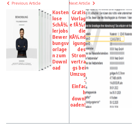
Previous Article
Next Article
Kosten
Gratis
lose
Vorlag
SchÃ¼
e fÃ¼r
lerjobs
die
Bewer
KÃ¼nd
bungsv
igung
orlage
des
n zum
Strom
Downl
vertra
oad
gs bei
Umzug
:
Einfac
h
downl
oaden!