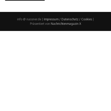
info @ nassner.de |
Impressum / Datenschutz / Cookies
|
Präsentiert von
Nachrichtenmagazin X